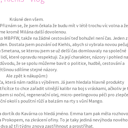
Krásné den všem.
Přiznám se, že jsem čekala že budu mít v létě trochu víc volna a že
me kromě Milána další dovolenou.
ko MBPFW, takže na žádné cestování teď bohužel není čas. Jeden z
den. Dostala jsem pozvání od Kiehls, abych si vybrala novou pečuj
Smetana, se kterou jsem se už delší čas domlouvaly na společné
dí, které opravdu respektuji. Za její charakter, názory i pohled n
 důvodu, že se spolu můžeme bavit o politice, hudbě, cestování a
ětšinou sdílíme stejné názory.
Ale zpět k nákupům:)
, která nám radila s výběrem. Já jsem hledala hlavně produkty
řicítce to chce zařadit silnější kalibr na boj s vráskami, ačkoliv je 
jsem si noční, regenerační olej, micro-peelingovou péči pro zlepče
ční okolí s pouštní růží a balzám na rty s vůní Mango.
 a dortík do Kavárna co hledá jméno. Emma tam pak měla rozhovo
a Prokopem, na zkrácení ofiny. To je taky jediná nevýhoda nového
 dva až tři týdny znova zastřihnout a prostříhat.