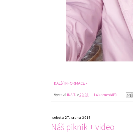
DALŠÍ INFORMACE »
Vystavil
INA T.
v
20:01
14 komentářů:
sobota 27. srpna 2016
Náš piknik + video