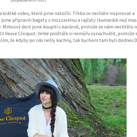
 krátké video, které jsme natočili. Třeba se necháte inspirovat a
 jsme připravili bagety s mozzarelou a rajčaty (kamarádi nejí mas
y. Mrkvový dort jsme koupili v kavárně, protože se nám nechtělo n
 Veuve Clicquot. Velké polětáře si nemůřu vynachválit, protože 
slím, že kdyby po nás nešly kachny, tak bychom tam byli dodnes: