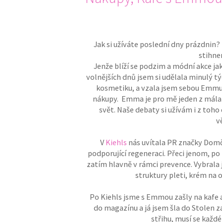
Jak si užíváte poslední dny prázdnin? 
stihne
Jenže blíží se podzim a módní akce ja
volnějších dnů jsem si udělala minulý tý
kosmetiku, a vzala jsem sebou Emmu 
nákupy. Emma je pro mě jeden z mála li
svět. Naše debaty si užívám i z toho
v
V
Kiehls
nás uvítala PR značky Domča
podporující regeneraci. Přeci jenom, po t
zatím hlavně v rámci prevence. Vybrala 
struktury pleti, krém na o
Po Kiehls jsme s Emmou zašly na kafe
do magazínu a já jsem šla do Stolen z
střihu, musí se každé