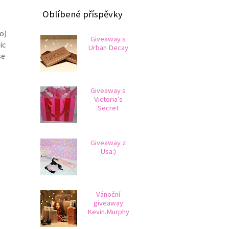
Oblíbené příspěvky
o)
Giveaway s
ic
Urban Decay
se
D
Giveaway s
Victoria’s
Secret
Giveaway z
Usa:)
Vánoční
giveaway
Kevin.Murphy