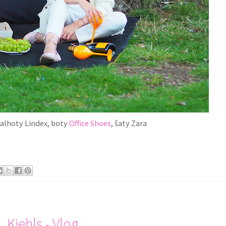
Kalhoty Lindex, boty
Office Shoes
, šaty Zara
Kiehls - Vlog