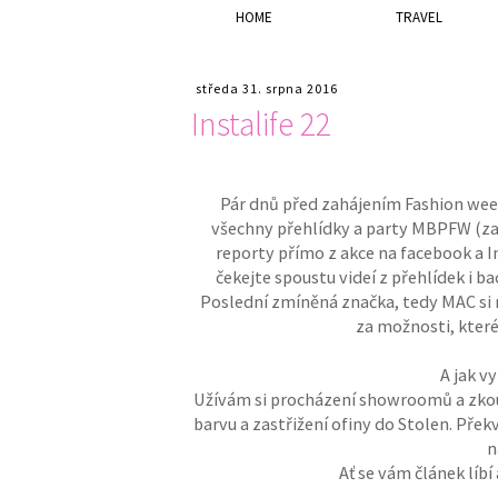
HOME
TRAVEL
středa 31. srpna 2016
Instalife 22
Pár dnů před zahájením Fashion week
všechny přehlídky a party MBPFW (za 
reporty přímo z akce na facebook a 
čekejte spoustu videí z přehlídek i b
Poslední zmíněná značka, tedy MAC si n
za možnosti, které
A jak v
Užívám si procházení showroomů a zkou
barvu a zastřižení ofiny do Stolen. Přek
n
Ať se vám článek líb