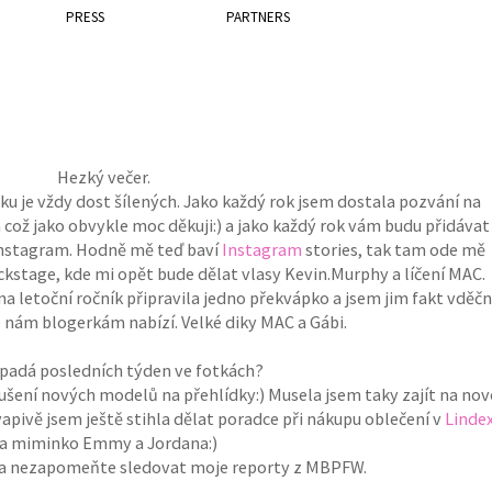
PRESS
PARTNERS
Hezký večer.
u je vždy dost šílených. Jako každý rok jsem dostala pozvání na
což jako obvykle moc děkuji:) a jako každý rok vám budu přidávat
Instagram. Hodně mě teď baví
Instagram
stories, tak tam ode mě
ackstage, kde mi opět bude dělat vlasy Kevin.Murphy a líčení MAC.
a letoční ročník připravila jedno překvápko a jsem jim fakt vděč
 nám blogerkám nabízí. Velké diky MAC a Gábi.
ypadá posledních týden ve fotkách?
šení nových modelů na přehlídky:) Musela jsem taky zajít na no
vapivě jsem ještě stihla dělat poradce při nákupu oblečení v
Linde
a miminko Emmy a Jordana:)
í a nezapomeňte sledovat moje reporty z MBPFW.