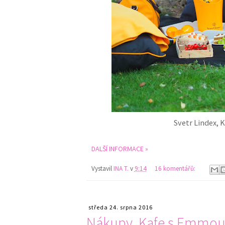
Svetr Lindex, 
DALŠÍ INFORMACE »
Vystavil
INA T.
v
9:14
16 komentářů:
středa 24. srpna 2016
Nákupy, Kafe s Emmou, 