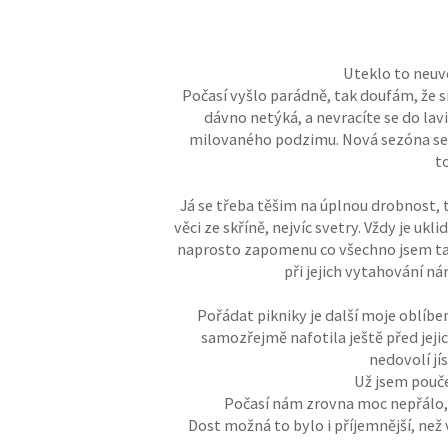
Uteklo to neuvě
Počasí vyšlo parádně, tak doufám, že si
dávno netýká, a nevracíte se do lav
milovaného podzimu. Nová sezóna sebou
to
Já se třeba těšim na úplnou drobnost, 
věci ze skříně, nejvíc svetry. Vždy je u
naprosto zapomenu co všechno jsem tam 
při jejich vytahování ná
Pořádat pikniky je další moje oblíbe
samozřejmě nafotila ještě před jeji
nedovolí jí
Už jsem pouče
Počasí nám zrovna moc nepřálo, p
Dost možná to bylo i příjemnější, než