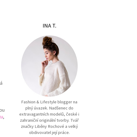
INA T.
ná
Fashion & Lifestyle blogger na
plný úvazek. Nadšenec do
vou
extravagantních modelů, české i
xu
,
zahraniční originální tvorby. Tvář
značky Liběny Rochové a velký
obdivovatel její práce.