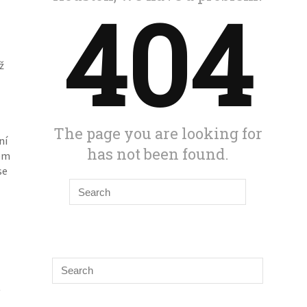
ž
ní
dem
se
v