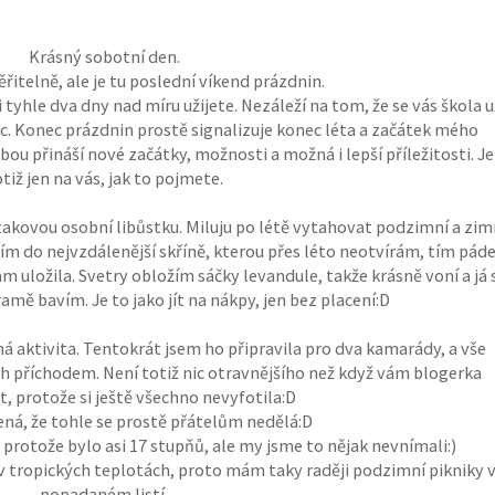
Krásný sobotní den.
řitelně, ale je tu poslední víkend prázdnin.
 tyhle dva dny nad míru užijete. Nezáleží na tom, že se vás škola u
ic. Konec prázdnin prostě signalizuje konec léta a začátek mého
 přináší nové začátky, možnosti a možná i lepší příležitosti. Je
tiž jen na vás, jak to pojmete.
takovou osobní libůstku. Miluju po létě vytahovat podzimní a zim
klidím do nejvzdálenější skříně, kterou přes léto neotvírám, tím pá
uložila. Svetry obložím sáčky levandule, takže krásně voní a já 
ramě bavím. Je to jako jít na nákpy, jen bez placení:D
ná aktivita. Tentokrát jsem ho připravila pro dva kamarády, a vše
ch příchodem. Není totiž nic otravnějšího než když vám blogerka
st, protože si ještě všechno nevyfotila:D
ná, že tohle se prostě přátelům nedělá:D
rotože bylo asi 17 stupňů, ale my jsme to nějak nevnímali:)
 v tropických teplotách, proto mám taky raději podzimní pikniky 
popadaném listí.