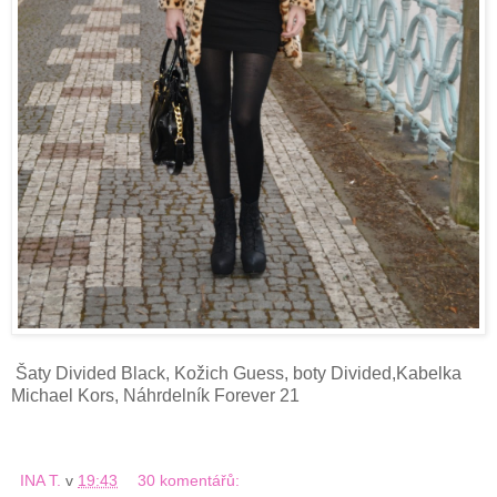
Šaty Divided Black, Kožich Guess, boty Divided,Kabelka
Michael Kors, Náhrdelník Forever 21
INA T.
v
19:43
30 komentářů: