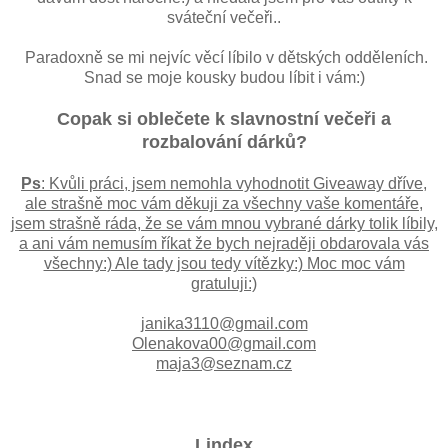
sváteční večeři..
Paradoxně se mi nejvíc věcí líbilo v dětských odděleních.
Snad se moje kousky budou líbit i vám:)
Copak si oblečete k slavnostní večeři a
rozbalování dárků?
Ps
: Kvůli práci, jsem nemohla vyhodnotit Giveaway dříve,
ale strašně moc vám děkuji za všechny vaše komentáře,
jsem strašně ráda, že se vám mnou vybrané dárky tolik líbily,
a ani vám nemusím říkat že bych nejraději obdarovala vás
všechny:) Ale tady jsou tedy vítězky:) Moc moc vám
gratuluji:)
janika3110@gmail.com
Olenakova00@gmail.com
maja3@seznam.cz
Lindex