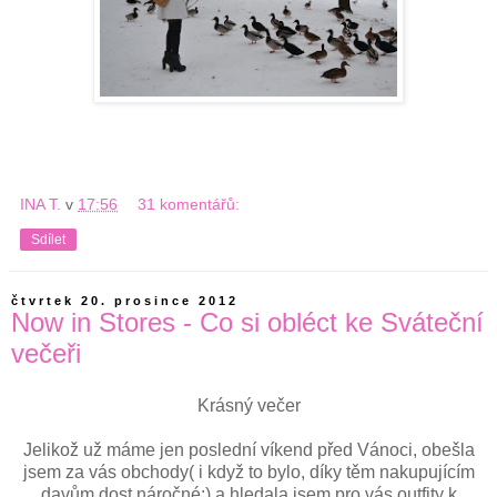
INA T.
v
17:56
31 komentářů:
Sdílet
čtvrtek 20. prosince 2012
Now in Stores - Co si obléct ke Sváteční
večeři
Krásný večer
Jelikož už máme jen poslední víkend před Vánoci, obešla
jsem za vás obchody( i když to bylo, díky těm nakupujícím
davům dost náročné:) a hledala jsem pro vás outfity k