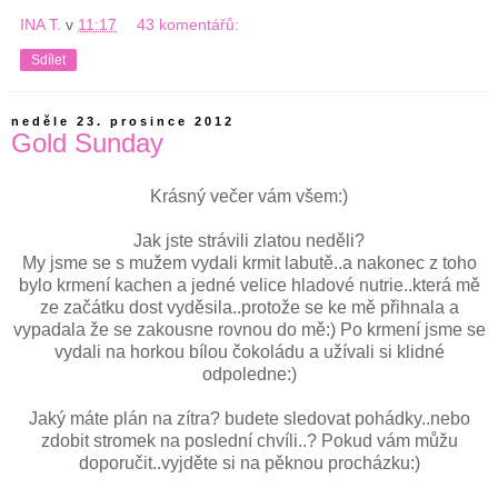
INA T.
v
11:17
43 komentářů:
Sdílet
neděle 23. prosince 2012
Gold Sunday
Krásný večer vám všem:)
Jak jste strávili zlatou neděli?
My jsme se s mužem vydali krmit labutě..a nakonec z toho
bylo krmení kachen a jedné velice hladové nutrie..která mě
ze začátku dost vyděsila..protože se ke mě přihnala a
vypadala že se zakousne rovnou do mě:) Po krmení jsme se
vydali na horkou bílou čokoládu a užívali si klidné
odpoledne:)
Jaký máte plán na zítra? budete sledovat pohádky..nebo
zdobit stromek na poslední chvíli..? Pokud vám můžu
doporučit..vyjděte si na pěknou procházku:)