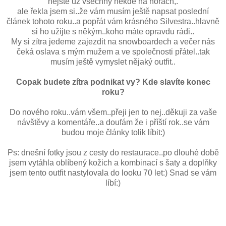
nejste už všechny někde na horách,.
ale řekla jsem si..že vám musím ještě napsat poslední
článek tohoto roku..a popřát vám krásného Silvestra..hlavně
si ho užijte s někým..koho máte opravdu rádi..
My si zítra jedeme zajezdit na snowboardech a večer nás
čeká oslava s mým mužem a ve společnosti přátel..tak
musím ještě vymyslet nějaký outfit..
Copak budete zítra podnikat vy? Kde slavíte konec
roku?
Do nového roku..vám všem..přeji jen to nej..děkuji za vaše
návštěvy a komentáře..a doufám že i příští rok..se vám
budou moje články tolik líbit:)
Ps: dnešní fotky jsou z cesty do restaurace..po dlouhé době
jsem vytáhla oblíbený kožich a kombinací s šaty a doplňky
jsem tento outfit nastylovala do looku 70 let:) Snad se vám
líbí:)