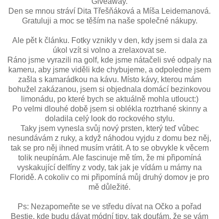
Giveaway.
Den se mnou stráví Dita Třešňáková a Míša Leidemanová.
Gratuluji a moc se těším na naše společné nákupy.
Ale pět k článku. Fotky vznikly v den, kdy jsem si dala za
úkol vzít si volno a zrelaxovat se.
Ráno jsme vyrazili na golf, kde jsme nátačeli své odpaly na
kameru, aby jsme viděli kde chybujeme, a odpoledne jsem
zašla s kamarádkou na kávu. Místo kávy, kterou mám
bohužel zakázanou, jsem si objednala domácí bezinkovou
limonádu, po které bych se aktuálně mohla utlouct:)
Po velmi dlouhé době jsem si oblékla roztrhané skinny a
doladila celý look do rockového stylu.
Taky jsem vynesla svůj nový prsten, který teď vůbec
nesundávám z ruky, a když náhodou vyjdu z domu bez něj,
tak se pro něj ihned musím vrátit. A to se obvykle k věcem
tolik neupínám. Ale fascinuje mě tím, že mi připomíná
vyskakující delfíny z vody, tak jak je vídám u mámy na
Floridě. A cokoliv co mi připomíná můj druhý domov je pro
mě důležité.
Ps: Nezapomeňte se ve středu dívat na Očko a pořad
Bestie, kde budu dávat módní tipy, tak doufám, že se vám