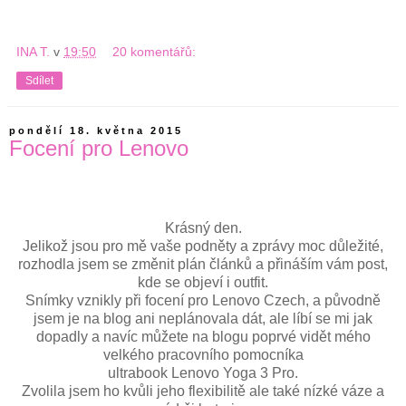
INA T.
v
19:50
20 komentářů:
Sdílet
pondělí 18. května 2015
Focení pro Lenovo
Krásný den.
Jelikož jsou pro mě vaše podněty a zprávy moc důležité,
rozhodla jsem se změnit plán článků a přináším vám post,
kde se objeví i outfit.
Snímky vznikly při focení pro Lenovo Czech, a původně
jsem je na blog ani neplánovala dát, ale líbí se mi jak
dopadly a navíc můžete na blogu poprvé vidět mého
velkého pracovního pomocníka
ultrabook Lenovo Yoga 3 Pro.
Zvolila jsem ho kvůli jeho flexibilitě ale také nízké váze a