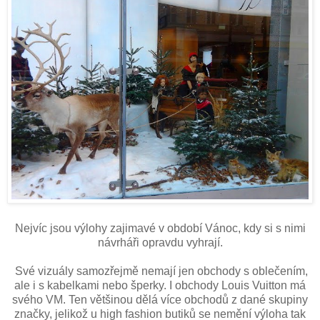
Nejvíc jsou výlohy zajimavé v období Vánoc, kdy si s nimi
návrháři opravdu vyhrají.
Své vizuály samozřejmě nemají jen obchody s oblečením,
ale i s kabelkami nebo šperky. I obchody Louis Vuitton má
svého VM. Ten většinou dělá více obchodů z dané skupiny
značky, jelikož u high fashion butiků se nemění výloha tak