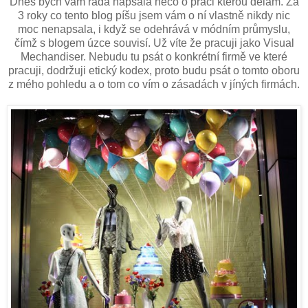
Dnes bych vám ráda napsala něco o práci kterou dělám. Za
3 roky co tento blog píšu jsem vám o ní vlastně nikdy nic
moc nenapsala, i když se odehrává v módním průmyslu,
čímž s blogem úzce souvisí. Už víte že pracuji jako Visual
Mechandiser. Nebudu tu psát o konkrétní firmě ve které
pracuji, dodržuji etický kodex, proto budu psát o tomto oboru
z mého pohledu a o tom co vím o zásadách v jíných firmách.