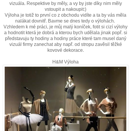
vizuála. Respektive by měly, a vy by jste díky nim měly
vstoupit a nakoupit:)
Výloha je totiž to první co z obchodu vidíte a ta by vás měla
nalákat dovnitř. Bavme se dnes tedy o výlohách.
Vzhledem k mé práci, je můj malý koníček, fotit si cizí výlohy
a hodnotit která je dobrá a kterou bych udělala jinak popř. si
představuju ty hodiny a hodiny práce které tam musel daný
vizuál firmy zanechat aby např. od stropu zavěsil těžké
kovové dekorace.
H&M Výloha