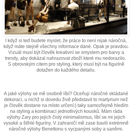
I když si teď budete myslet, že práce to není nijak náročná,
když máte stejně všechny informace dané. Opak je pravdou.
Vizuál musí být člověk kreativní se smyslem pro barvy a
trendy, aby dokázal nahrazovat zboží které mu nedorazilo.
S obrovským citem pro styling, který musí být na figuríně
dotažen do každého detailu.
A jaké výlohy se mě osobně líbí? Oceňuji náročné skládané
dekoraci, u nichž si dovedu živě představit to martyrium než
je člověk dostane na místo určení:) taky samozřejmě hledím
na styling a kombinaci jednotlivých kousků. Mám ráda
výlohy Zary pro jejich čistý minimalismus, líbí se mi jejich
vysoké a štíhlé figuríny. V zahraničí mě zase bavili extrémně
náročné výlohy Benettonu s vycpanými soby a saněmi.