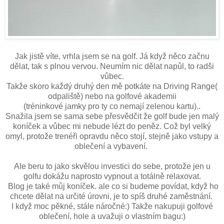
Jak jistě víte, vrhla jsem se na golf. Já když něco začnu
dělat, tak s plnou vervou. Neumím nic dělat napůl, to radši
vůbec.
Takže skoro každý druhý den mě potkáte na Driving Range(
odpaliště) nebo na golfové akademii
(tréninkové jamky pro ty co nemají zelenou kartu)..
Snažila jsem se sama sebe přesvědčit že golf bude jen malý
koníček a vůbec mi nebude lézt do peněz. Což byl velký
omyl, protože trenéři opravdu něco stojí, stejně jako vstupy a
oblečení a vybavení.
Ale beru to jako skvělou investici do sebe, protože jen u
golfu dokážu naprosto vypnout a totálně relaxovat.
Blog je také můj koníček. ale co si budeme povídat, když ho
chcete dělat na určité úrovni, je to spíš druhé zaměstnání.
I když moc pěkné, stále náročné:) Takže nakupuji golfové
oblečení, hole a uvažuji o vlastním bagu:)