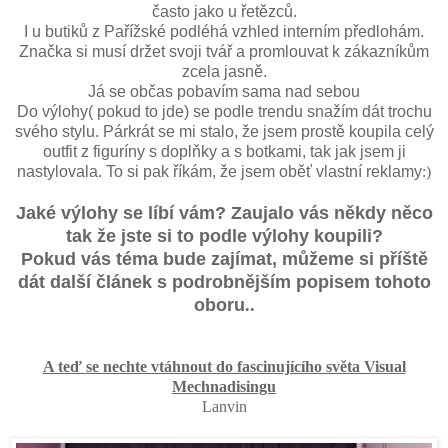
často jako u řetězců.
I u butiků z Pařížské podléhá vzhled interním předlohám.
Značka si musí držet svoji tvář a promlouvat k zákazníkům
zcela jasně.
Já se občas pobavím sama nad sebou
Do výlohy( pokud to jde) se podle trendu snažím dát trochu
svého stylu. Párkrát se mi stalo, že jsem prostě koupila celý
outfit z figuríny s doplňky a s botkami, tak jak jsem ji
nastylovala. To si pak říkám, že jsem oběť vlastní reklamy
:)
Jaké výlohy se líbí vám? Zaujalo vás někdy něco
tak že jste si to podle výlohy koupili?
Pokud vás téma bude zajímat, můžeme si příště
dát další článek s podrobnějším popisem tohoto
oboru
..
A teď se nechte vtáhnout do fascinujícího světa Visual
Mechnadisingu
Lanvin