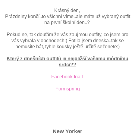
Krásný den,
Prázdniny končí..to všichni víme..ale máte už vybraný outfit
na první školní den..?
Pokud ne, tak doufám že vás zaujmou outfity, co jsem pro
vás vybrala v obchodech:) Fotila jsem dneska..tak se
nemusíte bát, tyhle kousky ještě určitě seženete:)
Který z dnešních outfitů je nejbližší vašemu módnímu
srdci??
Facebook Ina.t.
Formspring
New Yorker