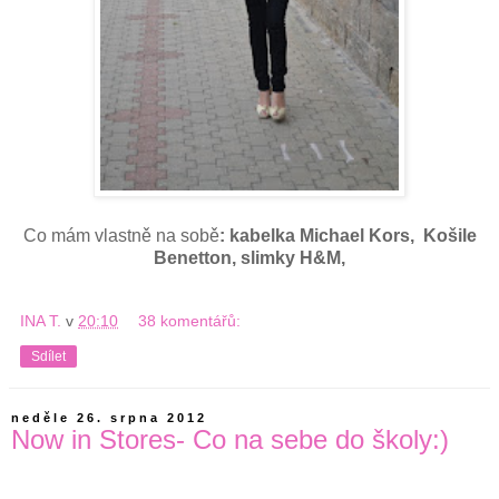
Co mám vlastně na sobě
: kabelka Michael Kors, Košile
Benetton, slimky H&M,
INA T.
v
20:10
38 komentářů:
Sdílet
neděle 26. srpna 2012
Now in Stores- Co na sebe do školy:)