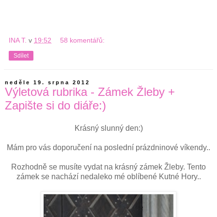
INA T.
v
19:52
58 komentářů:
Sdílet
neděle 19. srpna 2012
Výletová rubrika - Zámek Žleby +
Zapište si do diáře:)
Krásný slunný den:)
Mám pro vás doporučení na poslední prázdninové víkendy..
Rozhodně se musíte vydat na krásný zámek Žleby. Tento
zámek se nachází nedaleko mé oblíbené Kutné Hory..