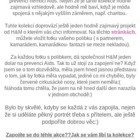
prevenci nemoci Aids. Nejen že je tahle kolekce hodně
zajimavá vzhledově, ale hodně mě baví, když je móda
spojená s nějakým vyšším záměrem, např. charitou.
Tuhle kolekci doprovází ještě jeden hodně zajimavý projekt
od H&M o kterém vás chci informovat. Na těchto
stránkách
,
můžete vložit fotku vašeho polibku ( s partnerem,
kamarádem, kamarádkou- fantazii se meze nekladou).
Za každou fotku s polibkem, dá společnost H&M jeden
dolar na prevenci Aids. Tak to už stojí za zapojení ne? Když
jsem se o tom dozvěděla, měla jsem hned jasnou představu
o tom, jak by fotka měla vypadat, jediné co mi chybělo, byly
červené cirkusácké nosy, které jsem neměla:(
Náhoda tomu chtěla, že jsem na ně hned další den narazila
v jednom obchodě:)
Bylo by skvělé, kdyby se každá z vás zapojila, nejen
že si uděláte pěkný portrét třeba s přítelem, ale ještě
podpoříte dobrou věc:)
Zapojíte se do téhle akce??Jak se vám líbí ta kolekce?