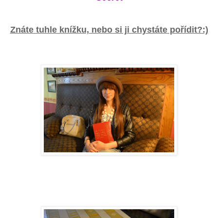
Znáte tuhle knížku, nebo si ji chystáte pořídit?:)