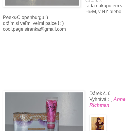
rada nakupujem v
H&M, v NY alebo
Peek&Clopenburgu :)
držím si veľmi veľmi palce ! :')
cool.page.stranka@gmail.com
Dárek č. 6
Vyhrává :
Anne
Richman