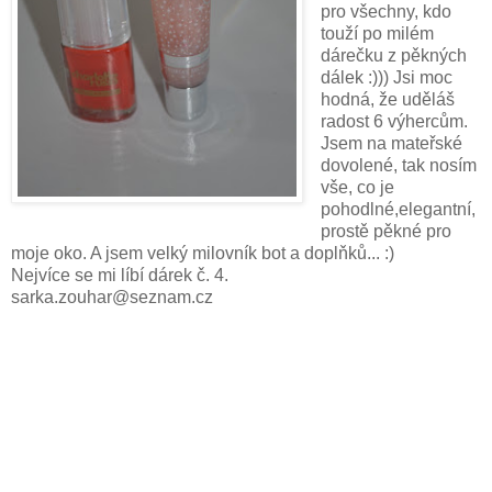
pro všechny, kdo
touží po milém
dárečku z pěkných
dálek :))) Jsi moc
hodná, že uděláš
radost 6 výhercům.
Jsem na mateřské
dovolené, tak nosím
vše, co je
pohodlné,elegantní,
prostě pěkné pro
moje oko. A jsem velký milovník bot a doplňků... :)
Nejvíce se mi líbí dárek č. 4.
sarka.zouhar@seznam.cz