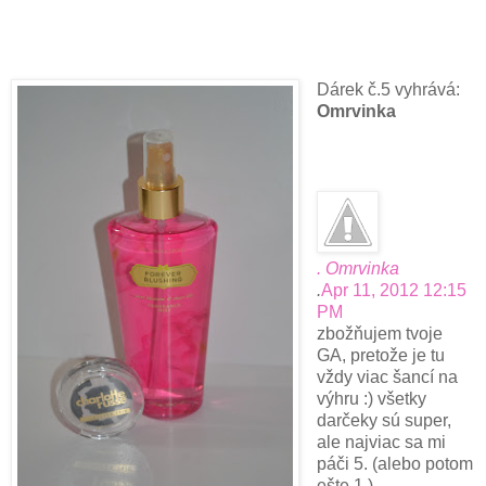
Dárek č.5 vyhrává:
Omrvinka
. Omrvinka
.
Apr 11, 2012 12:15
PM
zbožňujem tvoje
GA, pretože je tu
vždy viac šancí na
výhru :) všetky
darčeky sú super,
ale najviac sa mi
páči 5. (alebo potom
ešte 1 ).