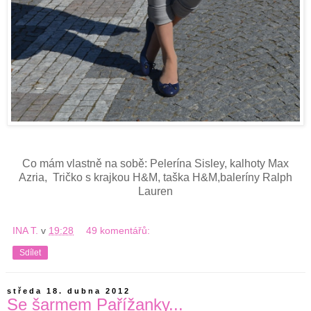
Co mám vlastně na sobě: Pelerína Sisley, kalhoty Max
Azria, Tričko s krajkou H&M, taška H&M,baleríny Ralph
Lauren
INA T.
v
19:28
49 komentářů:
Sdílet
středa 18. dubna 2012
Se šarmem Pařížanky...