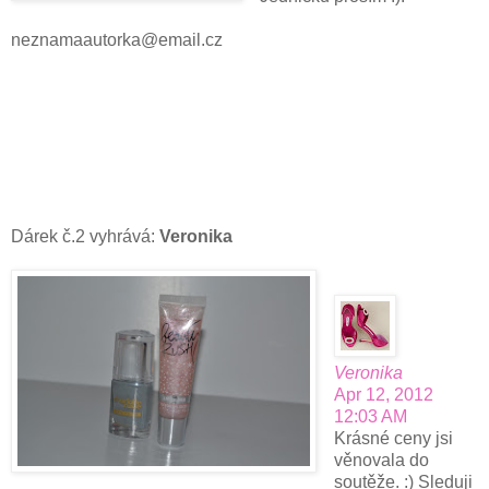
neznamaautorka@email.cz
Dárek č.2 vyhrává:
Veronika
Veronika
Apr 12, 2012
12:03 AM
Krásné ceny jsi
věnovala do
soutěže. :) Sleduji