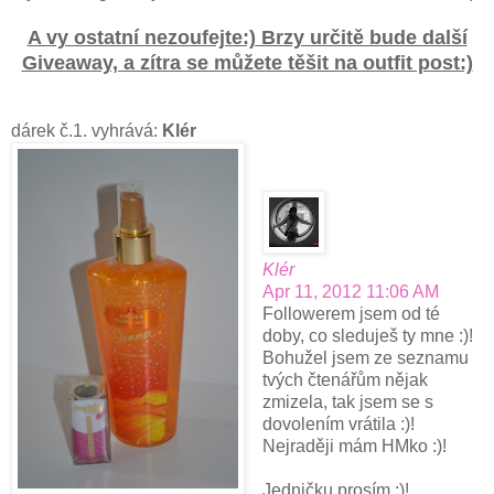
A vy ostatní nezoufejte:) Brzy určitě bude další
Giveaway, a zítra se můžete těšit na outfit post:)
dárek č.1. vyhrává:
Klér
Klér
Apr 11, 2012 11:06 AM
Followerem jsem od té
doby, co sleduješ ty mne :)!
Bohužel jsem ze seznamu
tvých čtenářům nějak
zmizela, tak jsem se s
dovolením vrátila :)!
Nejraději mám HMko :)!
Jedničku prosím :)!