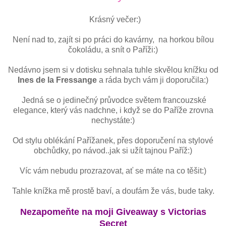
Krásný večer:)
Není nad to, zajít si po práci do kavárny, na horkou bílou
čokoládu, a snít o Paříži:)
Nedávno jsem si v dotisku sehnala tuhle skvělou knížku od
Ines de la Fressange
a ráda bych vám ji doporučila:)
Jedná se o jedinečný průvodce světem francouzské
elegance, který vás nadchne, i když se do Paříže zrovna
nechystáte:)
Od stylu oblékání Pařížanek, přes doporučení na stylové
obchůdky, po návod..jak si užít tajnou Paříž:)
Víc vám nebudu prozrazovat, ať se máte na co těšit:)
Tahle knížka mě prostě baví, a doufám že vás, bude taky.
Nezapomeňte na moji Giveaway s Victorias
Secret