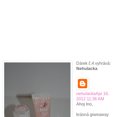
Dárek č.4 vyhrává:
Nehulacka
nehulacka
Apr 16,
2012 11:36 AM
Ahoj Ino,
krásná giweaway