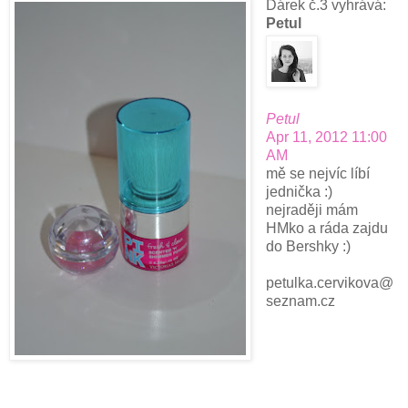
Dárek č.3 vyhrává:
Petul
Petul
Apr 11, 2012 11:00
AM
mě se nejvíc líbí
jednička :)
nejraději mám
HMko a ráda zajdu
do Bershky :)
petulka.cervikova@
seznam.cz