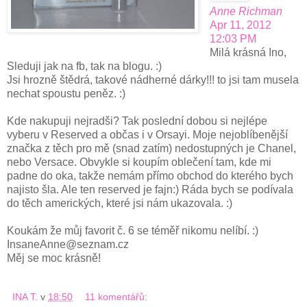
Anne Richman
Apr 11, 2012
12:03 PM
Milá krásná Ino,
Sleduji jak na fb, tak na blogu. :)
Jsi hrozně štědrá, takové nádherné dárky!!! to jsi tam musela
nechat spoustu peněz. :)
Kde nakupuji nejradši? Tak poslední dobou si nejlépe
vyberu v Reserved a občas i v Orsayi. Moje nejoblíbenější
značka z těch pro mě (snad zatím) nedostupných je Chanel,
nebo Versace. Obvykle si koupím oblečení tam, kde mi
padne do oka, takže nemám přímo obchod do kterého bych
najisto šla. Ale ten reserved je fajn:) Ráda bych se podívala
do těch amerických, které jsi nám ukazovala. :)
Koukám že můj favorit č. 6 se téměř nikomu nelíbí. :)
InsaneAnne@seznam.cz
Měj se moc krásně!
INA T.
v
18:50
11 komentářů: