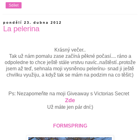
Sdílet
pondělí 23. dubna 2012
La pelerina
Krásný večer..
Tak už nám pomalu zase začíná pěkné počasí.... ráno a
odpoledne to chce ještě stále vrstvu navíc..naštěstí..protože
jsem až teď, sehnala moji vysněnou pelerínu- snad ji ještě
chvilku využiju, a když tak se mám na podzim na co těšit:)
Ps: Nezapomeňte na moji Giveaway s Victorias Secret
Zde
Už máte jen pár dní:)
FORMSPRING