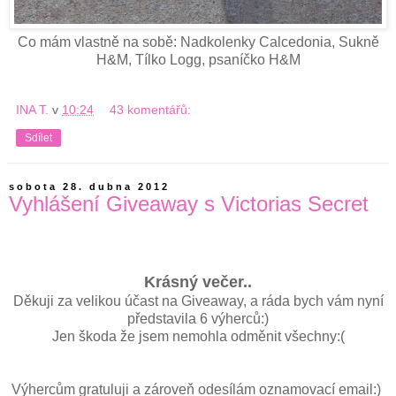
Co mám vlastně na sobě: Nadkolenky Calcedonia, Sukně
H&M, Tílko Logg, psaníčko H&M
INA T.
v
10:24
43 komentářů:
Sdílet
sobota 28. dubna 2012
Vyhlášení Giveaway s Victorias Secret
Krásný večer..
Děkuji za velikou účast na Giveaway, a ráda bych vám nyní
představila 6 výherců:)
Jen škoda že jsem nemohla odměnit všechny:(
Výhercům gratuluji a zároveň odesílám oznamovací email:)