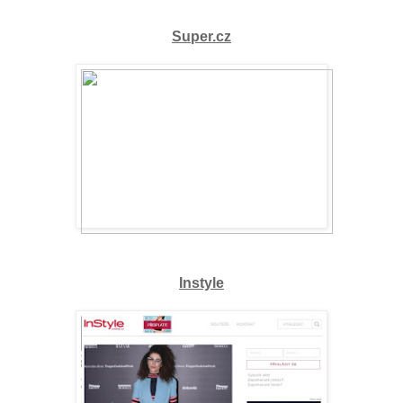
Super.cz
Instyle