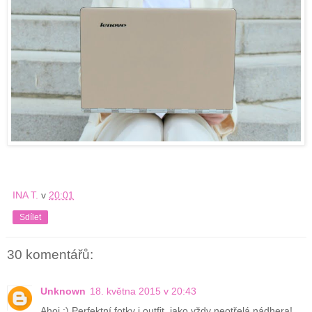
INA T.
v
20:01
Sdílet
30 komentářů:
Unknown
18. května 2015 v 20:43
Ahoj :) Perfektní fotky i outfit, jako vždy neotřelá nádhera!