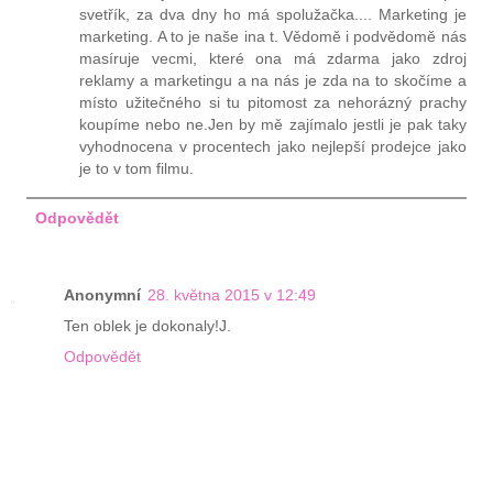
svetřík, za dva dny ho má spolužačka.... Marketing je
marketing. A to je naše ina t. Vědomě i podvědomě nás
masíruje vecmi, které ona má zdarma jako zdroj
reklamy a marketingu a na nás je zda na to skočíme a
místo užitečného si tu pitomost za nehorázný prachy
koupíme nebo ne.Jen by mě zajímalo jestli je pak taky
vyhodnocena v procentech jako nejlepší prodejce jako
je to v tom filmu.
Odpovědět
Anonymní
28. května 2015 v 12:49
Ten oblek je dokonaly!J.
Odpovědět