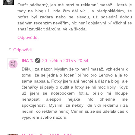
Outfit nádherný, jen mě mrzí ta reklamní masáž... která je
tady na blogu i jinde čím dál víc... a předpokládám, že
noťas byl zadara nebo se slevou, už poslední dobou
žádným recenzím nevěřím, nic není objektivní :-( všichni se
snaží zavděčit dárcům. Velká škoda.
Odpovědět
Odpovědi
INA T.
20. května 2015 v 20:54
Děkuji za názor. Myslím že to není masáž, vzhledem k
tomu, že se jedná o focení přímo pro Lenovo a já to
sama napsala. Fotky jsem ani nechtěla dát na blog, ale
čtenářky si psaly o outfit a fotky se mi moc líbily. Když
už jsem se notebookem fotila, přišlo mi hloupé
nenapsat alespoň nějaké info ohledně mé
spokojenosti. Myslím, že někdy lidé vidí reklamu i za
něčím, co reklama není:) Cením si, že sis udělala čas k
vyjádření svého názoru: