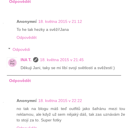
Odpovědět
Anonymní
18. května 2015 v 21:12
To he tak hezky a svêží!Jana
Odpovědět
Odpovědi
INA T.
18. května 2015 v 21:45
Děkuji Jani, taky se mi líbí svojí světlostí a svěžestí:)
Odpovědět
Anonymní
18. května 2015 v 22:22
no tak na blogu máš teď outfitů jako šafránu mezi tou
reklamou, ale když už sem nějaký dáš, tak zas uznávám že
to stojí za to. Super fotky
Odpovědět