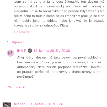
jsem se na cenu a ta je dost šílená.Ale ten design mě
opravdu oslovil. Je minimalistický ale přesto velmi krásný a
elegantní. To se ta obrazovka hned přepne když změniš ten
režim nebo to musíš sama nějak změnit? A pracuje se ti na
něm dobře jako na tabletu nebo je divný že je zezadu
klavesnice? díky za odpovědi. Klára
Odpovědět
Odpovědi
INA T.
19. května 2015 v 20:38
Ahoj Kláro, design mě taky oslovil na první pohled a
baví mě stále. Co se týče režimu obrazovky, změní se
automaticky. Nemusíš nic přepínat. A v režimu tabletu
se pracuje perfektně, obrazovky z druhé strany si ani
nevšimneš:)
Odpovědět
Michael
19. května 2015 v 13:46