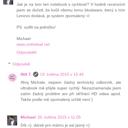
Jak je na tom ten notebook s rychlostí? V hodně recenzích
jsem se dočetl, že kvůli všemu tomu bloatware, který s ním
Lenovo dodává, je system zpomalený =/.
PS: outfit na jedničku!
Michael
www.ontheleaf.net
Odpovědět
Odpovědi
INA T.
19. května 2015 v 15:45
Ahoj Michale, nejsem žádný technický odborník, ale
ultrabook mě přijde super rychlý. Nezaznamenala jsem
zatím žádný problém ani při stříhání HD videa apod.
Takže podle mě zpomalený určitě není:)
Michael
20. května 2015 v 11:05
Dík =), dárek pro mámu je asi jasný =)