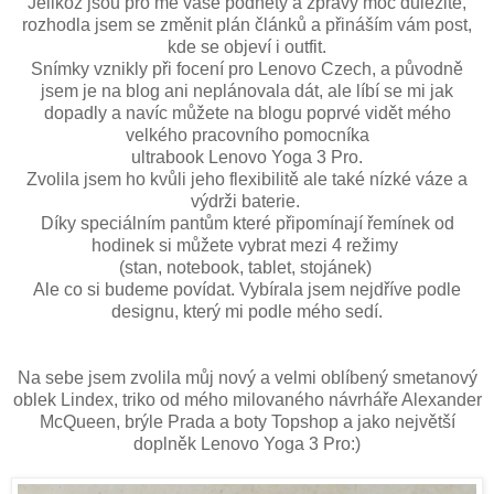
Jelikož jsou pro mě vaše podněty a zprávy moc důležité,
rozhodla jsem se změnit plán článků a přináším vám post,
kde se objeví i outfit.
Snímky vznikly při focení pro Lenovo Czech, a původně
jsem je na blog ani neplánovala dát, ale líbí se mi jak
dopadly a navíc můžete na blogu poprvé vidět mého
velkého pracovního pomocníka
ultrabook Lenovo Yoga 3 Pro.
Zvolila jsem ho kvůli jeho flexibilitě ale také nízké váze a
výdrži baterie.
Díky speciálním pantům které připomínají řemínek od
hodinek si můžete vybrat mezi 4 režimy
(stan, notebook, tablet, stojánek)
Ale co si budeme povídat. Vybírala jsem nejdříve podle
designu, který mi podle mého sedí.
Na sebe jsem zvolila můj nový a velmi oblíbený smetanový
oblek Lindex, triko od mého milovaného návrháře Alexander
McQueen, brýle Prada a boty Topshop a jako největší
doplněk Lenovo Yoga 3 Pro:)