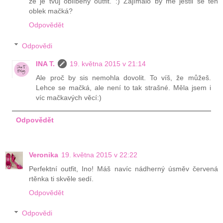
že je tvůj oblíbený outfit. :) Zajímalo by mě jestli se ten
oblek mačká?
Odpovědět
Odpovědi
INA T.
19. května 2015 v 21:14
Ale proč by sis nemohla dovolit. To víš, že můžeš.
Lehce se mačká, ale není to tak strašné. Měla jsem i
víc mačkavých věcí:)
Odpovědět
Veronika
19. května 2015 v 22:22
Perfektní outfit, Ino! Máš navíc nádherný úsměv červená
rtěnka ti skvěle sedí.
Odpovědět
Odpovědi