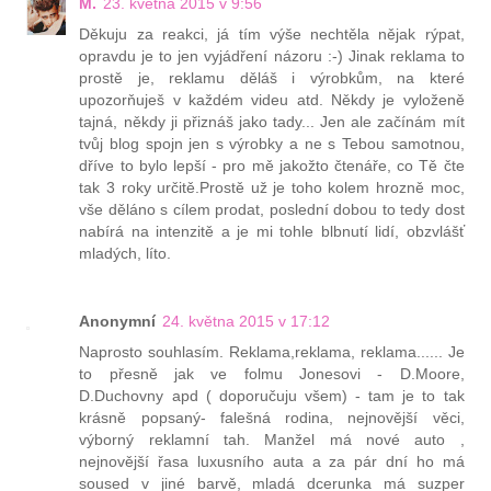
M.
23. května 2015 v 9:56
Děkuju za reakci, já tím výše nechtěla nějak rýpat,
opravdu je to jen vyjádření názoru :-) Jinak reklama to
prostě je, reklamu děláš i výrobkům, na které
upozorňuješ v každém videu atd. Někdy je vyloženě
tajná, někdy ji přiznáš jako tady... Jen ale začínám mít
tvůj blog spojn jen s výrobky a ne s Tebou samotnou,
dříve to bylo lepší - pro mě jakožto čtenáře, co Tě čte
tak 3 roky určitě.Prostě už je toho kolem hrozně moc,
vše děláno s cílem prodat, poslední dobou to tedy dost
nabírá na intenzitě a je mi tohle blbnutí lidí, obzvlášť
mladých, líto.
Anonymní
24. května 2015 v 17:12
Naprosto souhlasím. Reklama,reklama, reklama...... Je
to přesně jak ve folmu Jonesovi - D.Moore,
D.Duchovny apd ( doporučuju všem) - tam je to tak
krásně popsaný- falešná rodina, nejnovější věci,
výborný reklamní tah. Manžel má nové auto ,
nejnovější řasa luxusního auta a za pár dní ho má
soused v jiné barvě, mladá dcerunka má suzper