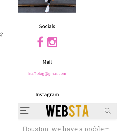
Socials
ký
Mail
Ina.T.blog@gmail.com
Instagram