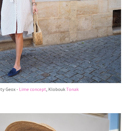
oty Geox -
Lime concept
, Klobouk
Tonak