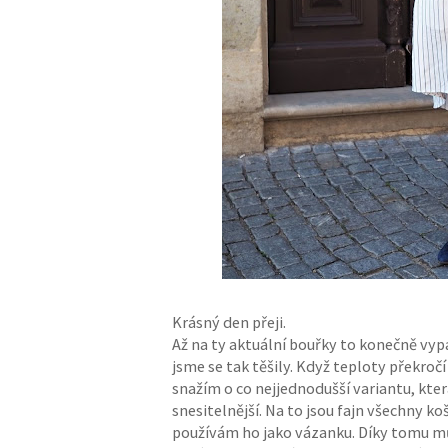
Krásný den přeji.
Až na ty aktuální bouřky to konečně vypa
jsme se tak těšily. Když teploty překro
snažím o co nejjednodušší variantu, kte
snesitelnější. Na to jsou fajn všechny ko
používám ho jako vázanku. Díky tomu mů