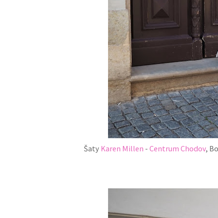
Šaty
Karen Millen
-
Centrum Chodov
, B