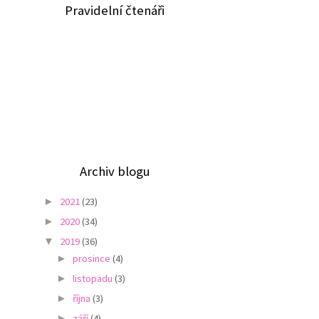
Pravidelní čtenáři
Archiv blogu
2021
(23)
►
2020
(34)
►
2019
(36)
▼
prosince
(4)
►
listopadu
(3)
►
října
(3)
►
září
(4)
►