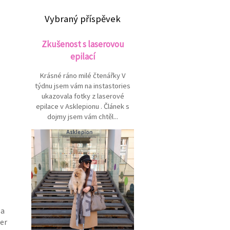
Vybraný příspěvek
Zkušenost s laserovou
epilací
Krásné ráno milé čtenářky V
týdnu jsem vám na instastories
ukazovala fotky z laserové
epilace v Asklepionu . Článek s
dojmy jsem vám chtěl...
 a
er