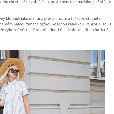
orku chcete něco volnějšího, proto není nic snazšího, než si šaty
ěný klobouk jako ochrana přes sluncem a taška ze stejného
 nemám náladu tahat s těžkou koženou kabelkou. Pantofle jsou z
e výborně větrají. Pro mě jednoduše ideální outfit do horka. A ja