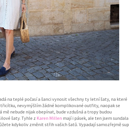
dá na teplé počasí a šanci vynosit všechny ty letní šaty, na které
čí třicítku, nevymýšlím žádné komplikované outfity, naopak se
rá mě nebude nijak obepínat, bude vzdušná a tropy budou
šilové šaty. Tyhle z
Karen Millen
mají i pásek, ale ten jsem sundala
žete kdykoliv změnit střih vašich šatů. Vypadají samozřejmě sup