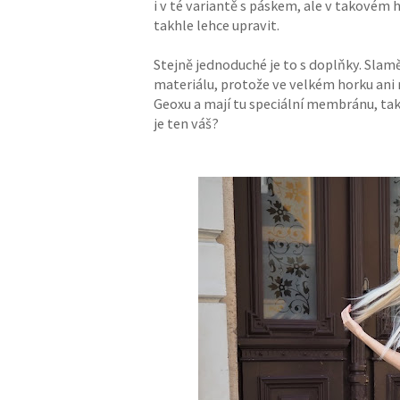
i v té variantě s páskem, ale v takovém h
takhle lehce upravit.
Stejně jednoduché je to s doplňky. Slam
materiálu, protože ve velkém horku ani
Geoxu a mají tu speciální membránu, takž
je ten váš?