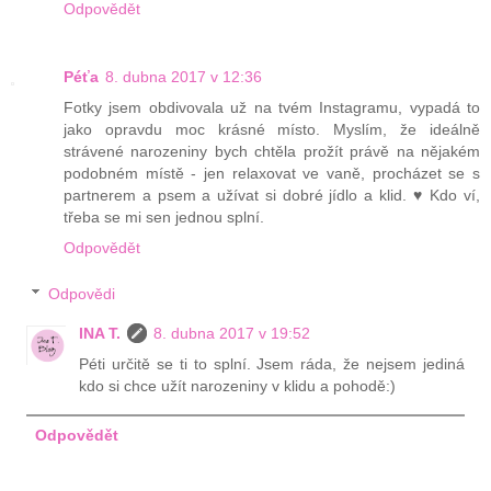
Odpovědět
Péťa
8. dubna 2017 v 12:36
Fotky jsem obdivovala už na tvém Instagramu, vypadá to
jako opravdu moc krásné místo. Myslím, že ideálně
strávené narozeniny bych chtěla prožít právě na nějakém
podobném místě - jen relaxovat ve vaně, procházet se s
partnerem a psem a užívat si dobré jídlo a klid. ♥ Kdo ví,
třeba se mi sen jednou splní.
Odpovědět
Odpovědi
INA T.
8. dubna 2017 v 19:52
Péti určitě se ti to splní. Jsem ráda, že nejsem jediná
kdo si chce užít narozeniny v klidu a pohodě:)
Odpovědět