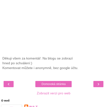
Děkuji všem za komentář. Na blogu se zobrazí
hned po schválení:)
Komentovat můžete i anonymně, bez google účtu.
‹
›
Domovská stránka
Zobrazit verzi pro web
O mně
INA T.