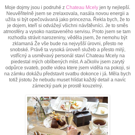
Moje dojmy jsou i podruhé z
Chateau Mcely
jen ty nejlepší.
Neuvěřitelně jsem se zrelaxovala, nasála novou energii a
užila si být opečovávaná jako princezna. Řekla bych, že to
je dojem, kteří si odvážejí všichni návštěvníci. Je to směs
atmosféry a vysoko nastaveného servisu. Proto jsem se tam
rozhodla strávit narozeniny, věděla jsem, že nemohu být
zklamaná Že vše bude na nejvyšší úrovni, přesto ne
snobské. Právě ta vysoká úroveň služeb a přesto milý,
vstřícný a usměvavý personál staví Chateau Mcely na
piedestal mých oblíbených míst. A ačkoliv jsem zarytý
odpůrce svateb, podle videa ktere jsem viděla na pokoji, si
na zámku dokážu představit svatbu dokonce i já. Měla bych
totiž jistotu že nebudu muset hlídat každý detail a navíc
zámecký park je prostě kouzelný.