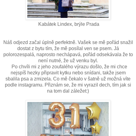
Kabátek Lindex, brýle Prada
Náš odjezd začal úplně perfektně. Vašek se mě pořád snažil
dostat z bytu tím, že mě posílal ven se psem. Já
polorozespalá, naprosto nechápavá, pořád odsekávala že to
není nutné, že už venku byl.
Po chvíli mi z jeho zoufalého výrazu došlo, že mi chce
nejspíš hezky připravit kytku nebo snídani, takže jsem
sbalila psa a zmizela. Co mě čekalo v šatně už možná víte
podle instagramu. Přiznám se, že mi vyrazil dech, tím jak si
na tom dal záležet:)