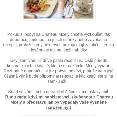
Pokud si pobyt na Chateau Mcely chcete vyzkoušet, tak
doporučuji mrknout na jejich stránky nebo zavolat na
recepci, protože ceny některých pokojů mají za akční cenu a
dosáhnete tak nejlepší nabídky.
Taky jsem vám už dříve psala recenzi na čistě přírodní
kosmetiku v bio kvalitě, která se na zámku Mcely vyrábí.
Rozhodně doporučuji si ji z pobytu odvézt, protože vám jejé
úžasná vůně bude připomínat relaxaci a klid který jste si na
zámku užili.
Snad se vám trochu netradiční článek z mé oslavy líbil.
Budu ráda, když mi napíšete vaši zkušenost z Chateau
Mcely a představu jak by vypadaly vaše vysněné
narozeniny:)