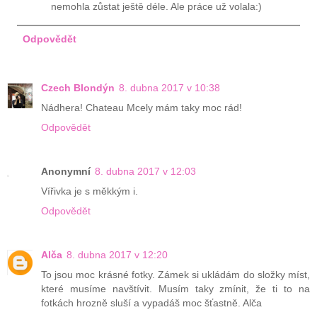
nemohla zůstat ještě déle. Ale práce už volala:)
Odpovědět
Czech Blondýn
8. dubna 2017 v 10:38
Nádhera! Chateau Mcely mám taky moc rád!
Odpovědět
Anonymní
8. dubna 2017 v 12:03
Vířivka je s měkkým i.
Odpovědět
Alča
8. dubna 2017 v 12:20
To jsou moc krásné fotky. Zámek si ukládám do složky míst,
které musíme navštívit. Musím taky zmínit, že ti to na
fotkách hrozně sluší a vypadáš moc šťastně. Alča