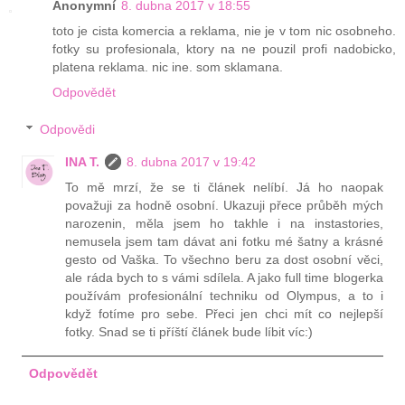
Anonymní
8. dubna 2017 v 18:55
toto je cista komercia a reklama, nie je v tom nic osobneho.
fotky su profesionala, ktory na ne pouzil profi nadobicko,
platena reklama. nic ine. som sklamana.
Odpovědět
Odpovědi
INA T.
8. dubna 2017 v 19:42
To mě mrzí, že se ti článek nelíbí. Já ho naopak
považuji za hodně osobní. Ukazuji přece průběh mých
narozenin, měla jsem ho takhle i na instastories,
nemusela jsem tam dávat ani fotku mé šatny a krásné
gesto od Vaška. To všechno beru za dost osobní věci,
ale ráda bych to s vámi sdílela. A jako full time blogerka
používám profesionální techniku od Olympus, a to i
když fotíme pro sebe. Přeci jen chci mít co nejlepší
fotky. Snad se ti příští článek bude líbit víc:)
Odpovědět