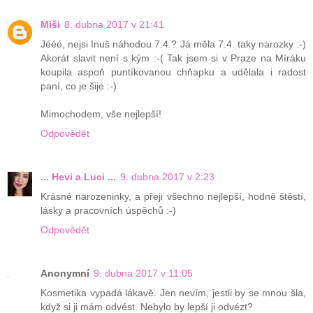
Miši
8. dubna 2017 v 21:41
Jééé, nejsi Inuš náhodou 7.4.? Já měla 7.4. taky narozky :-)
Akorát slavit není s kým :-( Tak jsem si v Praze na Míráku
koupila aspoň puntíkovanou chňapku a udělala i radost
paní, co je šije :-)
Mimochodem, vše nejlepší!
Odpovědět
... Hevi a Luci ...
9. dubna 2017 v 2:23
Krásné narozeninky, a přeji všechno nejlepší, hodně štěstí,
lásky a pracovních úspěchů :-)
Odpovědět
Anonymní
9. dubna 2017 v 11:05
Kosmetika vypadá lákavě. Jen nevím, jestli by se mnou šla,
když si ji mám odvést. Nebylo by lepší ji odvézt?