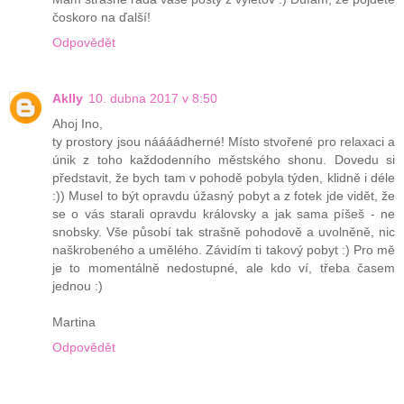
čoskoro na ďalší!
Odpovědět
Aklly
10. dubna 2017 v 8:50
Ahoj Ino,
ty prostory jsou náááádherné! Místo stvořené pro relaxaci a
únik z toho každodenního městského shonu. Dovedu si
představit, že bych tam v pohodě pobyla týden, klidně i déle
:)) Musel to být opravdu úžasný pobyt a z fotek jde vidět, že
se o vás starali opravdu královsky a jak sama píšeš - ne
snobsky. Vše působí tak strašně pohodově a uvolněně, nic
naškrobeného a umělého. Závidím ti takový pobyt :) Pro mě
je to momentálně nedostupné, ale kdo ví, třeba časem
jednou :)
Martina
Odpovědět