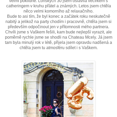
velmi poklidně. Loňských 30 jsem oslavila večírkem s
catheringem v kruhu přátel a známých. Letos jsem chtěla
něco velmi komorního až relaxačního.
Bude to asi tím, že byl konec a začátek roku neskutečně
nabitý a jelikož na party chodím i pracovně, chtěla jsem si
především odpočinout jen v přítomnosti mého partnera.
Chvíli jsme s Vaškem řešili, kam bude nejlepší vyrazit, ale
poměrně rychle jsme se shodli na Chateau Mcely. Já jsem
tam byla minulý rok v létě, přijela jsem opravdu nadšená a
chtěla jsem tu atmosféru sdílet i s Vaškem.