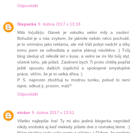
Odpovědět
Stepanka
9. dubna 2017 v 13:18
Milá In(ušk)o, článek je vskutku velmi milý a osobní.
Bohužel je u nás zvykem, že jakmile nekdo něco pochválí,
je to vnímáno jako reklama, ale mě Váš pobyt nadchl a díky
tomu jsem se odhodlala a sama plánuji návštěvu :) Tvůj
blog sleduji už několik let v kuse, a velmi se mi líbí tvůj styl,
včetně toho, jak píšeš. Závěrem bych Ti proto chtěla popřát
ještě spoustu dalších úspěchů a spokojené smysluplné
práce, věřím, že je to velká dřina :)
P. S. naprosto zbožňuji tu modrou tuniku, pokud to není
tajné, odkud ji, prosím, máš?
Odpovědět
stoker
9. dubna 2017 v 23:51
Všetko najlepšie Ina! Ty mi ako jediná blogerka neprídeš
nikdy snobská aj keď niekedy píšete dve o rovnakej téme. :)
Mám strašne rada vaše posty z výletov :) Dúfam, že pojdete