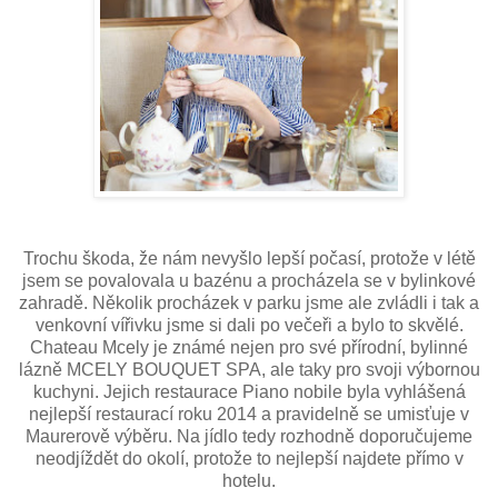
Trochu škoda, že nám nevyšlo lepší počasí, protože v létě
jsem se povalovala u bazénu a procházela se v bylinkové
zahradě. Několik procházek v parku jsme ale zvládli i tak a
venkovní vířivku jsme si dali po večeři a bylo to skvělé.
Chateau Mcely je známé nejen pro své přírodní, bylinné
lázně MCELY BOUQUET SPA, ale taky pro svoji výbornou
kuchyni. Jejich restaurace Piano nobile byla vyhlášená
nejlepší restaurací roku 2014 a pravidelně se umisťuje v
Maurerově výběru. Na jídlo tedy rozhodně doporučujeme
neodjíždět do okolí, protože to nejlepší najdete přímo v
hotelu.