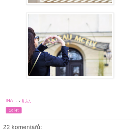
INA T.
v
8:17
Sdílet
22 komentářů: