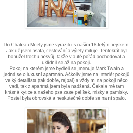
Do Chateau Mcely jsme vyrazili i s naším 18-letým pejskem.
Jak už jsem psala, cestování a výlety miluje. Tentokrát byl
bohužel trochu nesvůj, takže v autě pořád pochodoval a
uklidnil se až na pokoji.
Pokoj na kterém jsme bydleli se jmenuje Mark Twain a
jedná se o luxusní apartmán. Ačkoliv jsme na interiér pokojů
velký detailista (tak dobře, rejpal) a vždy mi na pokoji něco
vadí, tak z apartmá jsem byla nadšená. Čekala mě tam
krásná kytice a našeho psa zase pelíšek, misky a pamlsky.
Postel byla obrovská a neskutečně dobře se na ní spalo.