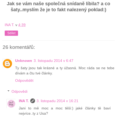
Jak se vám naše společná snídaně líbila? a co
šaty..myslím že je to fakt nalezený poklad:)
INA T.
v
4:39
Sdílet
26 komentářů:
Unknown
3. listopadu 2014 v 6:47
Ty šaty jsou tak krásné a ty úžasná. Moc ráda se ne tebe
dívám a čtu tvé články.
Odpovědět
Odpovědi
INA T.
3. listopadu 2014 v 16:21
Jani to mě moc a moc těší:) jaké články tě baví
nejvíce..ty z Usa?