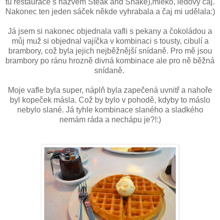
tu restaurace s názvem Steak and Shake),mléko, ledový čaj.
Nakonec ten jeden sáček někde vyhrabala a čaj mi udělala:)
Já jsem si nakonec objednala vafli s pekany a čokoládou a
můj muž si objednal vajíčka v kombinaci s tousty, cibulí a
brambory, což byla jejich nejběžnější snídaně. Pro mě jsou
brambory po ránu hrozně divná kombinace ale pro ně běžná
snídaně.
Moje vafle byla super, náplň byla zapečená uvnitř a nahoře
byl kopeček másla. Což by bylo v pohodě, kdyby to máslo
nebylo slané. Já tyhle kombinace slaného a sladkého
nemám ráda a nechápu je?!:)