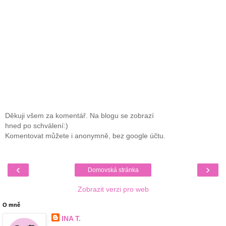
Děkuji všem za komentář. Na blogu se zobrazí
hned po schválení:)
Komentovat můžete i anonymně, bez google účtu.
‹
›
Domovská stránka
Zobrazit verzi pro web
O mně
INA T.