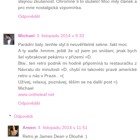
stejnou zkušenost. Ohromně ti to slušelo! Moc milý článek a
pro mne nostalgická vzpomínka.
Odpovědět
Michael
3. listopadu 2014 v 9:33
Parádní šaty..tenhle styl ti neuvěřitelně sekne..fakt moc.
A ty wafle..hmmm..ještě že už jsem po snídani, jinak bych
šel vybrakovat pekárnu v přízemí =D.
Btw., ten retro podnik mi hodně připomíná tu restauračku z
Návratu do minulosti =D, chybí mi takovéto pravé americké
retro u nás v Praze.. =(
Užívej, relaxuj, poznávej, těším se na další post =)
Michael
www.ontheleaf.net
Odpovědět
Odpovědi
Arwen
3. listopadu 2014 v 11:51
Retro je James Dean v Dlouhé :)