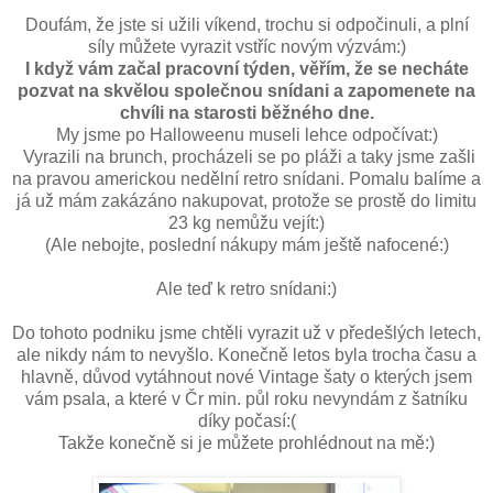
Doufám, že jste si užili víkend, trochu si odpočinuli, a plní
síly můžete vyrazit vstříc novým výzvám:)
I když vám začal pracovní týden, věřím, že se necháte
pozvat na skvělou společnou snídani a zapomenete na
chvíli na starosti běžného dne.
My jsme po Halloweenu museli lehce odpočívat:)
Vyrazili na brunch, procházeli se po pláži a taky jsme zašli
na pravou americkou nedělní retro snídani. Pomalu balíme a
já už mám zakázáno nakupovat, protože se prostě do limitu
23 kg nemůžu vejít:)
(Ale nebojte, poslední nákupy mám ještě nafocené:)
Ale teď k retro snídani:)
Do tohoto podniku jsme chtěli vyrazit už v předešlých letech,
ale nikdy nám to nevyšlo. Konečně letos byla trocha času a
hlavně, důvod vytáhnout nové Vintage šaty o kterých jsem
vám psala, a které v Čr min. půl roku nevyndám z šatníku
díky počasí:(
Takže konečně si je můžete prohlédnout na mě:)