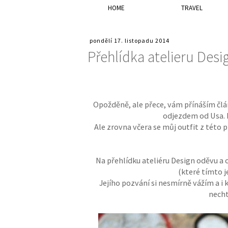
HOME
TRAVEL
pondělí 17. listopadu 2014
Přehlídka atelieru De
Opožděně, ale přece, vám přínáším člá
odjezdem od Usa. 
Ale zrovna včera se můj outfit z této p
Na přehlídku ateliéru Design oděvu
(které tímto je
Jejího pozvání si nesmírně vážím a i
necht