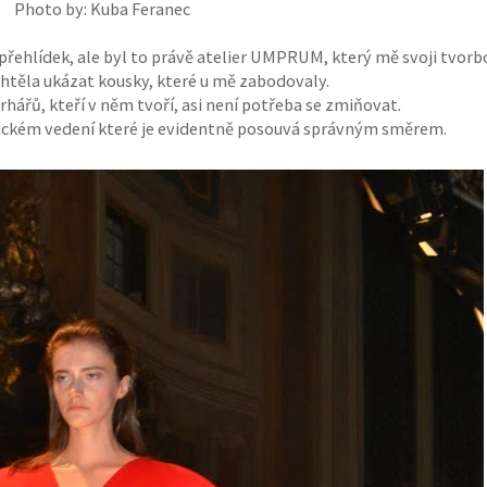
Photo by: Kuba Feranec
přehlídek, ale byl to právě atelier UMPRUM, který mě svoji tvorb
 chtěla ukázat kousky, které u mě zabodovaly.
ářů, kteří v něm tvoří, asi není potřeba se zmiňovat.
ogickém vedení které je evidentně posouvá správným směrem.