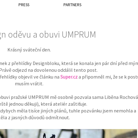
PRESS
PARTNERS
sign oděvu a obuvi UMPRUM
Krásný sváteční den.
nek z přehlídky Designbloku, která se konala jen pár dní před mý
Právě odjezd na dovolenou oddálil tento post.
řehlídky objevil ve článku na
Super.cz
a připomněl mi, že se k post
musím vrátit.
 a obuvi pražské UMPRUM mě osobně pozvala sama Liběna Rochová
ště jednou děkuji), která ateliér zaštiťuje.
 kdybych měla tisíce jiných plánů, tuhle pozvánku jsem nemohla a
ěla z jasných důvodů odmítnout.