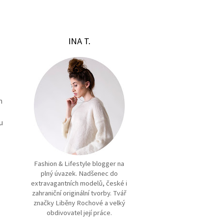
INA T.
m
u
Fashion & Lifestyle blogger na
plný úvazek. Nadšenec do
extravagantních modelů, české i
zahraniční originální tvorby. Tvář
značky Liběny Rochové a velký
obdivovatel její práce.