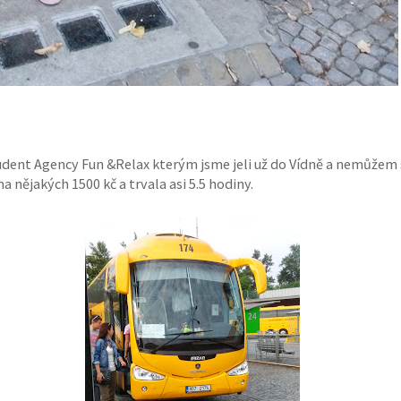
udent Agency Fun &Relax kterým jsme jeli už do Vídně a nemůžem 
a nějakých 1500 kč a trvala asi 5.5 hodiny.