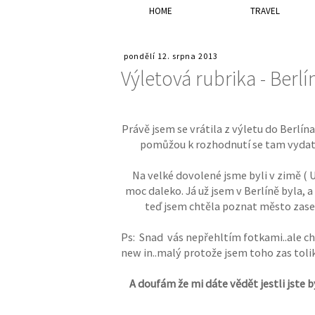
HOME
TRAVEL
pondělí 12. srpna 2013
Výletová rubrika - Berlí
Právě jsem se vrátila z výletu do Berlí
pomůžou k rozhodnutí se tam vydat.
Na velké dovolené jsme byli v zimě ( 
moc daleko. Já už jsem v Berlíně byla, a
teď jsem chtěla poznat město zase 
Ps: Snad vás nepřehltím fotkami..ale ch
new in..malý protože jsem toho zas tolik
A doufám že mi dáte vědět jestli jste by