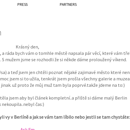
PRESS
PARTNERS
n
Krásný den,
na, a ráda bych vám o tomhle městě napsala pár věcí, které vám tř
 S mužem jsme se rozhodli že si někde dáme proloužený víkend.
Usa) a teď jsem jen chtěli poznat nějaké zajimavé město které nen
 moc jsem si to užila, tenkrát jsem prošla všechny galerie a muzea
jinak. už proto že můj muž tam byla poprvé.takže jdeme na to:)
těla jsem aby byl článek kompletní..a přiště si dáme malý Berlin
 nekoupila..nebyl čas:)
li vy v Berlíně a jak se vám tam líbilo nebo jestli se tam chystáte:
Ask.Fm