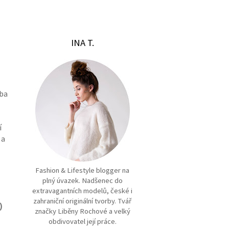
INA T.
eba
í
 a
Fashion & Lifestyle blogger na
plný úvazek. Nadšenec do
extravagantních modelů, české i
zahraniční originální tvorby. Tvář
)
značky Liběny Rochové a velký
obdivovatel její práce.