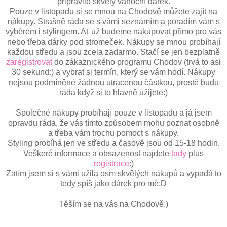
připravilo skvělý vánoční dárek.
Pouze v listopadu si se mnou na Chodově můžete zajít na
nákupy. Strašně ráda se s vámi seznámím a poradím vám s
výběrem i stylingem. Ať už budeme nakupovat přímo pro vás
nebo třeba dárky pod stromeček. Nákupy se mnou probíhají
každou středu a jsou zcela zadarmo. Stačí se jen bezplatně
zaregistrovat
do zákaznického programu Chodov (trvá to asi
30 sekund:) a vybrat si termín, který se vám hodí. Nákupy
nejsou podmíněné žádnou utracenou částkou, prostě budu
ráda když si to hlavně užijete:)
Společné nákupy probíhají pouze v listopadu a já jsem
opravdu ráda, že vás tímto způsobem mohu poznat osobně
a třeba vám trochu pomoct s nákupy.
Styling probíhá jen ve středu a časově jsou od 15-18 hodin.
Veškeré informace a obsazenost najdete
tady
plus
registrace
:)
Zatím jsem si s vámi užila osm skvělých nákupů a vypadá to
tedy spíš jako dárek pro mě:D
Těším se na vás na Chodově:)