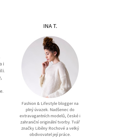
INA T.
a
 i
li.
,
e.
Fashion & Lifestyle blogger na
plný úvazek. Nadšenec do
extravagantních modelů, české i
zahraniční originální tvorby. Tvář
značky Liběny Rochové a velký
obdivovatel její práce.