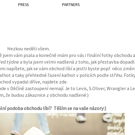
PRESS
PARTNERS
Hezkou neděli všem.
ě jsem vám psala a konečně mám pro vás i finální fotky obchodu 
řed týdne a byla jsem velmi nadšená z toho, jak přestavba dopadla
mi napíšete, jak se vám obchod líbí a jestli byste popř. něco změni
kalhot a taky přehledné řazení kalhot v policích podle střihu. Fotky
bchod vypadal dříve, najdete zde.
de v Děčíně zastoupení nemají. Je to Levis, S.Oliver, Wrangler a Le
ám, že budou zákaznice z obchodu nadšené:)
lní podoba obchodu líbí? Těším se na vaše názory:)