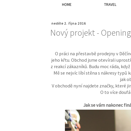
HOME
TRAVEL
neděle 2. října 2016
Nový projekt - Opening
O práci na přestavbě prodejny v Děčín
jeho křtu. Obchod jsme otevírali uprost
z reakcí zákazníků. Budu moc ráda, když 
Mě se nejvíc líbí stěna s nákresy typů 
jak o
V obchodě nyní najdete značky, které jin
O to více douf
Jak se vám nakonec finá