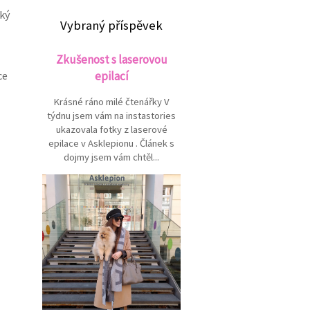
lký
Vybraný příspěvek
Zkušenost s laserovou
ce
epilací
Krásné ráno milé čtenářky V
týdnu jsem vám na instastories
ukazovala fotky z laserové
epilace v Asklepionu . Článek s
dojmy jsem vám chtěl...