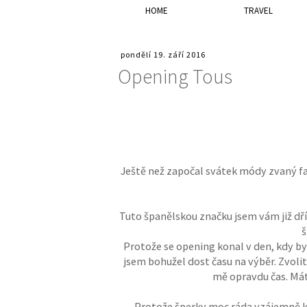
HOME
TRAVEL
pondělí 19. září 2016
Opening Tous
Ještě než započal svátek módy zvaný fa
Tuto španělskou značku jsem vám již dř
š
Protože se opening konal v den, kdy by
jsem bohužel dost času na výběr. Zvolit 
mě opravdu čas. Mát
Protože šperky moc ráda vzájemně kom