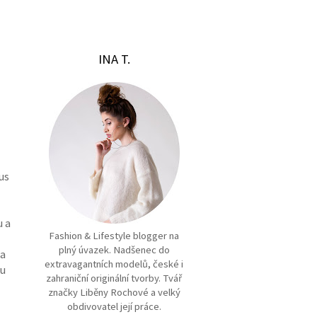
INA T.
us
u a
Fashion & Lifestyle blogger na
plný úvazek. Nadšenec do
la
extravagantních modelů, české i
 u
zahraniční originální tvorby. Tvář
značky Liběny Rochové a velký
obdivovatel její práce.