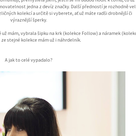
vatelnost jedna z devíz značky. Další předností je rozhodně ve
ičných kolekcí a určitě si vyberete, ať už máte radši drobnější či
výraznější šperky.
 už mám, vybrala šipku na krk (kolekce Follow) a náramek (kolek
, ze stejné kolekce mám už i náhrdelník.
A jak to celé vypadalo?