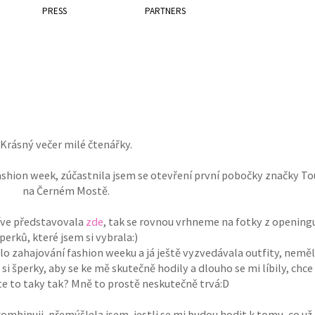
PRESS
PARTNERS
Krásný večer milé čtenářky.
shion week, zúčastnila jsem se otevření první pobočky značky To
na Černém Mostě.
íve představovala
zde
, tak se rovnou vrhneme na fotky z opening
perků, které jsem si vybrala:)
lo zahajování fashion weeku a já ještě vyzvedávala outfity, nemě
si šperky, aby se ke mě skutečně hodily a dlouho se mi líbily, chce
e to taky tak? Mně to prostě neskutečně trvá:D
binuji, přemýšlela jsem, jestli se mi budou hodit k tomu, co už