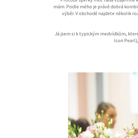
mám. Podle mého je právě dobrá kombino
výběr. V obchodě najdete několik rozl
Já jsem si k typickým medvídkům, které
Icon Pearl)