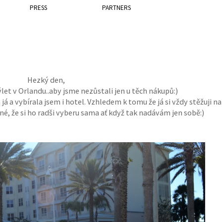
PRESS
PARTNERS
Hezký den,
let v Orlandu..aby jsme nezůstali jen u těch nákupů:)
á a vybírala jsem i hotel. Vzhledem k tomu že já si vždy stěžuji na
né, že si ho radši vyberu sama ať když tak nadávám jen sobě:)