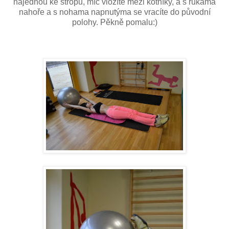
najednou ke stropu, míč vložíte mezi kotníky, a s rukama
nahoře a s nohama napnutýma se vracíte do původní
polohy. Pěkně pomalu:)