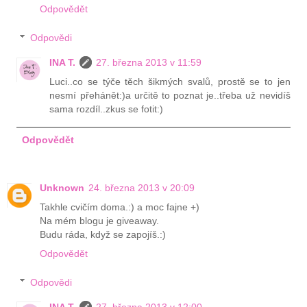
Odpovědět
Odpovědi
INA T.
27. března 2013 v 11:59
Luci..co se týče těch šikmých svalů, prostě se to jen
nesmí přehánět:)a určitě to poznat je..třeba už nevidíš
sama rozdíl..zkus se fotit:)
Odpovědět
Unknown
24. března 2013 v 20:09
Takhle cvičím doma.:) a moc fajne +)
Na mém blogu je giveaway.
Budu ráda, když se zapojíš.:)
Odpovědět
Odpovědi
INA T.
27. března 2013 v 12:00