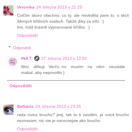
Veronika
24. března 2013 v 21:29
Cvičím skoro všechno, co ty, ale nevěděla jsem to, o těch
šikmých břišních svalech. Takže díky za info. :)
Ino, máš krásně vypracované bříško. :)
Odpovědět
Odpovědi
INA T.
27. března 2013 v 12:02
Moc děkuji Verčo..no musím na něm neustále
makat..aby nepovolilo:)
Odpovědět
Bellatrix
24. března 2013 v 23:25
rada civics brucho? jeej, tak to ti zavidim, ja cvicit brucho
neznasam, nic nie je narocnejsie ako brucho
Odpovědět