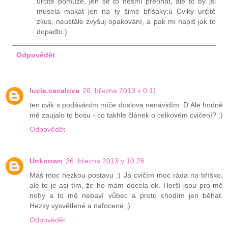
určitě pomůže, jen se to nesmí přehnat, ale to by jsi
musela makat jen na ty šimé břišáky:ú Cviky určitě
zkus, neustále zvyšuj opakování, a pak mi napiš jak to
dopadlo:)
Odpovědět
lucie.cacalova
26. března 2013 v 0:11
ten cvik s podáváním míče doslova nenávidím :D Ale hodně
mě zaujalo to bosu - co takhle článek o celkovém cvičení? :)
Odpovědět
Unknown
26. března 2013 v 10:26
Máš moc hezkou postavu :) Já cvičím moc ráda na bříško,
ale to je asi tím, že ho mám docela ok. Horší jsou pro mě
nohy a to mě nebaví vůbec a proto chodím jen běhat.
Hezky vysvětlené a nafocené ;)
Odpovědět