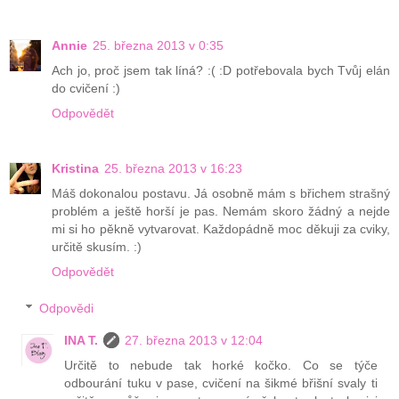
Annie
25. března 2013 v 0:35
Ach jo, proč jsem tak líná? :( :D potřebovala bych Tvůj elán
do cvičení :)
Odpovědět
Kristina
25. března 2013 v 16:23
Máš dokonalou postavu. Já osobně mám s břichem strašný
problém a ještě horší je pas. Nemám skoro žádný a nejde
mi si ho pěkně vytvarovat. Každopádně moc děkuji za cviky,
určitě skusím. :)
Odpovědět
Odpovědi
INA T.
27. března 2013 v 12:04
Určitě to nebude tak horké kočko. Co se týče
odbourání tuku v pase, cvičení na šikmé břišní svaly ti