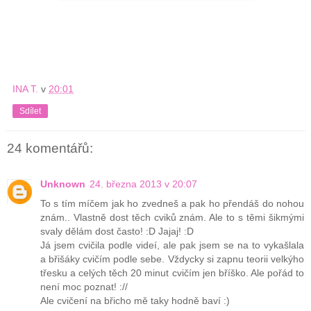
INA T.
v
20:01
Sdílet
24 komentářů:
Unknown
24. března 2013 v 20:07
To s tím míčem jak ho zvedneš a pak ho přendáš do nohou
znám.. Vlastně dost těch cviků znám. Ale to s těmi šikmými
svaly dělám dost často! :D Jajaj! :D
Já jsem cvičila podle videí, ale pak jsem se na to vykašlala
a břišáky cvičím podle sebe. Vždycky si zapnu teorii velkýho
třesku a celých těch 20 minut cvičím jen bříško. Ale pořád to
není moc poznat! ://
Ale cvičení na břicho mě taky hodně baví :)