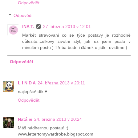
Odpovědět
Odpovědi
INA T.
27. března 2013 v 12:01
Markét stravovaní co se týče postavy je rozhodně
důležité..celkový životní styl, jak už jsem psala v
minulém postu:) Třeba bude i článek o jídle..uvidíme:)
Odpovědět
L I N D A
24. března 2013 v 20:11
najlepšie! dík ♥
Odpovědět
Natálie
24. března 2013 v 20:24
Máš nádhernou postau! :)
www.lettertomywardrobe.blogspot.com