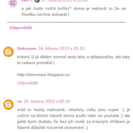
a jak často cvičíš kočko? doma je nejhorší to..že se
člověku nechce dokopat:(
Odpovědět
Unknown
24. března 2013 v 20:10
krásný )) já dělám normal sedy lehy a sklapovačky, ale taky
to celkem pomáhá )
http://dienosaur.blogspot.cz/
Odpovědět
vv
24. března 2013 v 20:10
máš to hezky nafocené, všechny cviky jsou super :) já
cvičím na břicho hlavně doma podle videí na youtube :) ale
ještě bych dodala, že bez při cestě za krásným bříškem je
hlavně důležité rozumné stravování :)