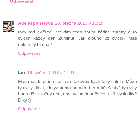
Odpovědět
Adelasponerova
28. března 2013 v 15:19
taky ted cvičím:) nevidím teda zatím žádné změny a to
cvičím káždý den 20minut. Jak dlouho už cvičíš? Máš
dokonalý bricho!!
Odpovědět
Lor
19. května 2013 v 12:11
Máš moc krásnou postavu, takovou bych taky chtěla. Můžu
ty cviky dělat, i když doma nemám ten míč? A když ty cviky
budu dělat každý den, dostaví se do měsíce a půl výsledky?
Díky ;)
Odpovědět