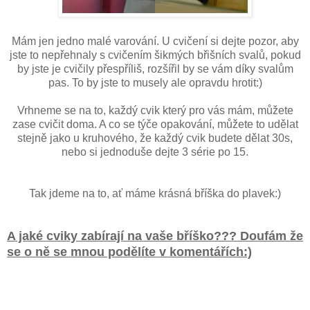
Mám jen jedno malé varování. U cvičení si dejte pozor, aby
jste to nepřehnaly s cvičením šikmých břišních svalů, pokud
by jste je cvičily přespříliš, rozšířil by se vám díky svalům
pas. To by jste to musely ale opravdu hrotit:)
Vrhneme se na to, každý cvik který pro vás mám, můžete
zase cvičit doma. A co se týče opakování, můžete to udělat
stejně jako u kruhového, že každý cvik budete dělat 30s,
nebo si jednoduše dejte 3 série po 15.
Tak jdeme na to, ať máme krásná bříška do plavek:)
A jaké cviky zabírají na vaše bříško??? Doufám že
se o ně se mnou podělíte v komentářích:)