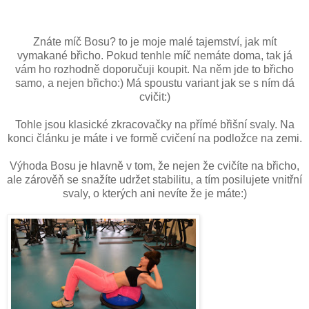
Znáte míč Bosu? to je moje malé tajemství, jak mít
vymakané břicho. Pokud tenhle míč nemáte doma, tak já
vám ho rozhodně doporučuji koupit. Na něm jde to břicho
samo, a nejen břicho:) Má spoustu variant jak se s ním dá
cvičit:)
Tohle jsou klasické zkracovačky na přímé břišní svaly. Na
konci článku je máte i ve formě cvičení na podložce na zemi.
Výhoda Bosu je hlavně v tom, že nejen že cvičíte na břicho,
ale zárověň se snažíte udržet stabilitu, a tím posilujete vnitřní
svaly, o kterých ani nevíte že je máte:)