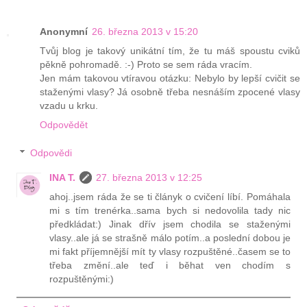
Anonymní
26. března 2013 v 15:20
Tvůj blog je takový unikátní tím, že tu máš spoustu cviků
pěkně pohromadě. :-) Proto se sem ráda vracím.
Jen mám takovou vtíravou otázku: Nebylo by lepší cvičit se
staženými vlasy? Já osobně třeba nesnáším zpocené vlasy
vzadu u krku.
Odpovědět
Odpovědi
INA T.
27. března 2013 v 12:25
ahoj..jsem ráda že se ti člányk o cvičení líbí. Pomáhala
mi s tím trenérka..sama bych si nedovolila tady nic
předkládat:) Jinak dřív jsem chodila se staženými
vlasy..ale já se strašně málo potím..a poslední dobou je
mi fakt příjemnější mít ty vlasy rozpuštěné..časem se to
třeba změní..ale teď i běhat ven chodím s
rozpuštěnými:)