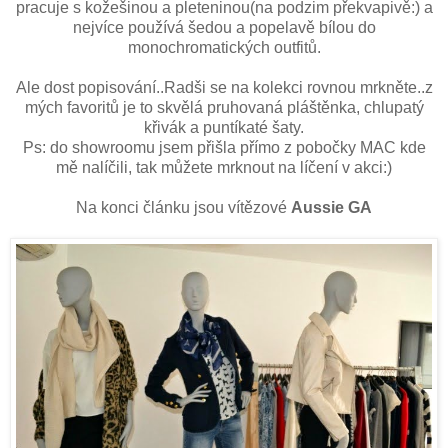
pracuje s kožešinou a pleteninou(na podzim překvapivě:) a
nejvíce používá šedou a popelavě bílou do
monochromatických outfitů.
Ale dost popisování..Radši se na kolekci rovnou mrkněte..z
mých favoritů je to skvělá pruhovaná pláštěnka, chlupatý
křivák a puntíkaté šaty.
Ps: do showroomu jsem přišla přímo z pobočky MAC kde
mě nalíčili, tak můžete mrknout na líčení v akci:)
Na konci článku jsou vítězové
Aussie GA