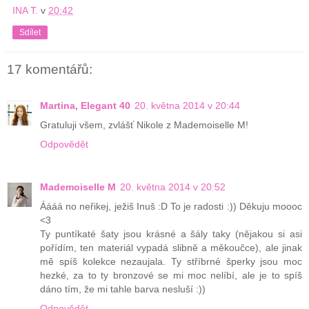
INA T.
v
20:42
Sdílet
17 komentářů:
Martina, Elegant 40
20. května 2014 v 20:44
Gratuluji všem, zvlášť Nikole z Mademoiselle M!
Odpovědět
Mademoiselle M
20. května 2014 v 20:52
Áááá no neřikej, ježiš Inuš :D To je radosti :)) Děkuju moooc
<3
Ty puntíkaté šaty jsou krásné a šály taky (nějakou si asi
pořídím, ten materiál vypadá slibně a měkoučce), ale jinak
mě spíš kolekce nezaujala. Ty stříbrné šperky jsou moc
hezké, za to ty bronzové se mi moc nelíbí, ale je to spíš
dáno tím, že mi tahle barva nesluší :))
Odpovědět