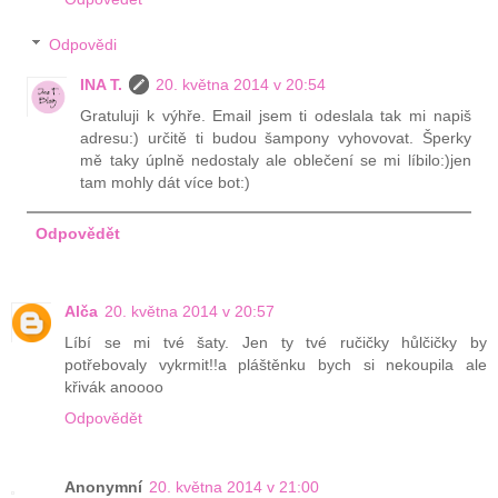
Odpovědi
INA T.
20. května 2014 v 20:54
Gratuluji k výhře. Email jsem ti odeslala tak mi napiš
adresu:) určitě ti budou šampony vyhovovat. Šperky
mě taky úplně nedostaly ale oblečení se mi líbilo:)jen
tam mohly dát více bot:)
Odpovědět
Alča
20. května 2014 v 20:57
Líbí se mi tvé šaty. Jen ty tvé ručičky hůlčičky by
potřebovaly vykrmit!!a pláštěnku bych si nekoupila ale
křivák anoooo
Odpovědět
Anonymní
20. května 2014 v 21:00