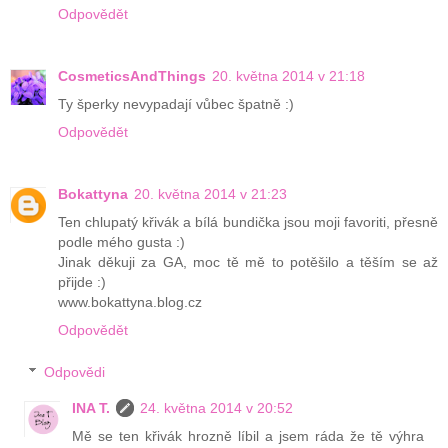
Odpovědět
CosmeticsAndThings
20. května 2014 v 21:18
Ty šperky nevypadají vůbec špatně :)
Odpovědět
Bokattyna
20. května 2014 v 21:23
Ten chlupatý křivák a bílá bundička jsou moji favoriti, přesně
podle mého gusta :)
Jinak děkuji za GA, moc tě mě to potěšilo a těším se až
přijde :)
www.bokattyna.blog.cz
Odpovědět
Odpovědi
INA T.
24. května 2014 v 20:52
Mě se ten křivák hrozně líbil a jsem ráda že tě výhra