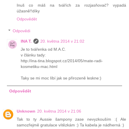
Inuš co máš na tvářích za rozjasňovač? vypadá
úžasně!!díky
Odpovědět
Odpovědi
INA T.
20. května 2014 v 21:02
Je to tvářenka od M.A.C.
v článku tady:
http://ina-tina.blogspot.cz/2014/05/mate-radi-
kosmetiku-mac.html
Taky se mi moc líbí jak se přirozeně leskne:)
Odpovědět
Unknown
20. května 2014 v 21:06
Tak to ty Aussie šampony zase nevyzkouším :( Ale
samozřejmě gratulace vítězkám :) Ta kabela je nádherná :)