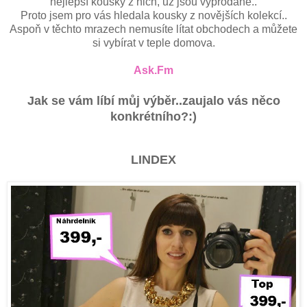
nejlepší kousky z nich, už jsou vyprodané..
Proto jsem pro vás hledala kousky z novějších kolekcí..
Aspoň v těchto mrazech nemusíte lítat obchodech a můžete
si vybírat v teple domova.
Ask.Fm
Jak se vám líbí můj výběr..zaujalo vás něco
konkrétního?:)
LINDEX