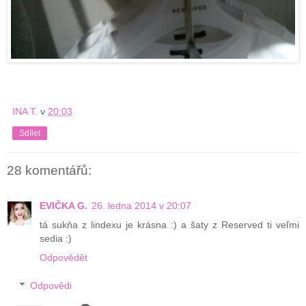
INA T.
v
20:03
Sdílet
28 komentářů:
EVIČKA G.
26. ledna 2014 v 20:07
tá sukňa z lindexu je krásna :) a šaty z Reserved ti veľmi
sedia :)
Odpovědět
Odpovědi