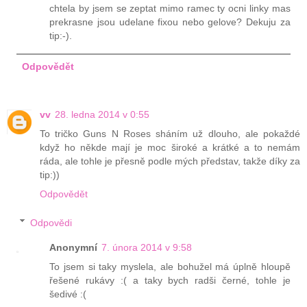
chtela by jsem se zeptat mimo ramec ty ocni linky mas
prekrasne jsou udelane fixou nebo gelove? Dekuju za
tip:-).
Odpovědět
vv
28. ledna 2014 v 0:55
To tričko Guns N Roses sháním už dlouho, ale pokaždé
když ho někde mají je moc široké a krátké a to nemám
ráda, ale tohle je přesně podle mých představ, takže díky za
tip:))
Odpovědět
Odpovědi
Anonymní
7. února 2014 v 9:58
To jsem si taky myslela, ale bohužel má úplně hloupě
řešené rukávy :( a taky bych radši černé, tohle je
šedivé :(