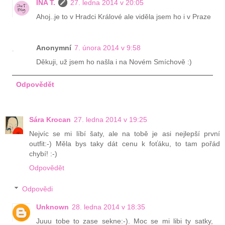
INA T.
27. ledna 2014 v 20:05
Ahoj..je to v Hradci Králové ale viděla jsem ho i v Praze
Anonymní
7. února 2014 v 9:58
Děkuji, už jsem ho našla i na Novém Smíchově :)
Odpovědět
Sára Krocan
27. ledna 2014 v 19:25
Nejvíc se mi líbí šaty, ale na tobě je asi nejlepší první
outfit:-) Měla bys taky dát cenu k foťáku, to tam pořád
chybí! :-)
Odpovědět
Odpovědi
Unknown
28. ledna 2014 v 18:35
Juuu tobe to zase sekne:-). Moc se mi libi ty satky,