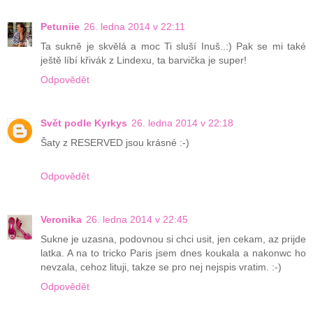
Petuniie
26. ledna 2014 v 22:11
Ta sukně je skvělá a moc Ti sluší Inuš..:) Pak se mi také
ještě líbí křivák z Lindexu, ta barvička je super!
Odpovědět
Svět podle Kyrkys
26. ledna 2014 v 22:18
Šaty z RESERVED jsou krásné :-)
Odpovědět
Veronika
26. ledna 2014 v 22:45
Sukne je uzasna, podovnou si chci usit, jen cekam, az prijde
latka. A na to tricko Paris jsem dnes koukala a nakonwc ho
nevzala, cehoz lituji, takze se pro nej nejspis vratim. :-)
Odpovědět