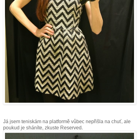
Já jsem teniskám na platformě vůbec nepřišla na chuť, ale
poukud je sháníte, zkuste Reserved.