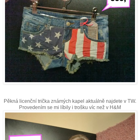
Pěkná licenční trička známých kapel aktuálně najdete v TW.
Provedením se mi líbily i trošku víc než v H&M