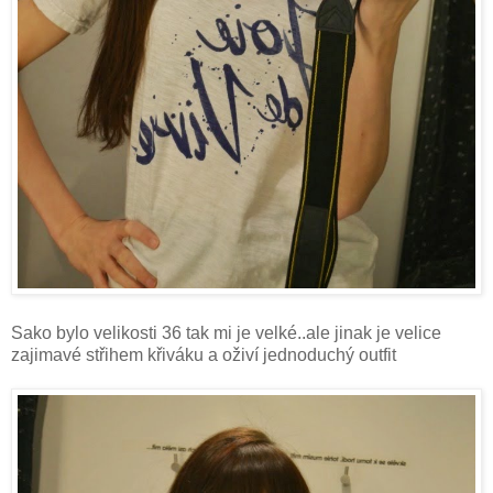
Sako bylo velikosti 36 tak mi je velké..ale jinak je velice
zajimavé střihem křiváku a oživí jednoduchý outfit