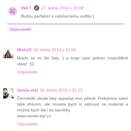
INA T.
27. ledna 2014 v 20:08
Budou perfektní k celočernému outfitu:)
Odpovědět
MishyV
26. ledna 2014 v 21:04
Nejvíc se mi líbí šaty :) a tvoje zase jednou rozpuštěné
vlasy! :)))
Odpovědět
Vanda-styl
26. ledna 2014 v 21:23
Černobílé cikcak šaty vypadají moc pěkně. Podobnou sukni
také sháním, ale musela bych si sahnout na materiál a
možná bych šla i do barvičky.
www.vanda-styl.cz
Odpovědět