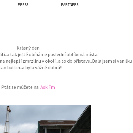
PRESS
PARTNERS
Krásný den
átí..a tak ještě obíháme poslední oblíbená místa.
a nejlepší zmrzlinu v okolí ..a to do přístavu..Dala jsem si vanilku
an butter..a byla vážně dobrá!!
Ptát se můžete na:
Ask.Fm