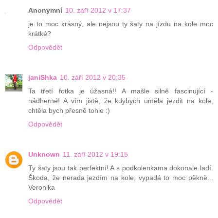
Anonymní
10. září 2012 v 17:37
je to moc krásný, ale nejsou ty šaty na jízdu na kole moc
krátké?
Odpovědět
janiShka
10. září 2012 v 20:35
Ta třetí fotka je úžasná!! A mašle silně fascinující -
nádherné! A vím jistě, že kdybych uměla jezdit na kole,
chtěla bych přesně tohle :)
Odpovědět
Unknown
11. září 2012 v 19:15
Ty šaty jsou tak perfektní! A s podkolenkama dokonale ladí.
Škoda, že nerada jezdím na kole, vypadá to moc pěkně...
Veronika
Odpovědět