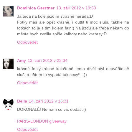
Dominica Gerstner
13. září 2012 v 19:50
Já teda na kole jezdím strašně nerada:D
Fotky máš ale opět krásné, i outfit ti moc sluší, takhle na
fotkách to je s tím kolem fajn:) Na jízdu ale třeba někam do
města bych zvolila spíše kalhoty nebo kraťasy:D
Odpovědět
Amy
13. září 2012 v 23:34
krásné fotky,krásné kolo!tobě tento dívčí styl neuvěřitelně
sluší a přitom to vypadá tak sexy!!! :))
Odpovědět
Bella
14. září 2012 v 15:31
DOKONALÉ! Nemám co víc dodat :-)
PARIS-LONDON giveaway
Odpovědět