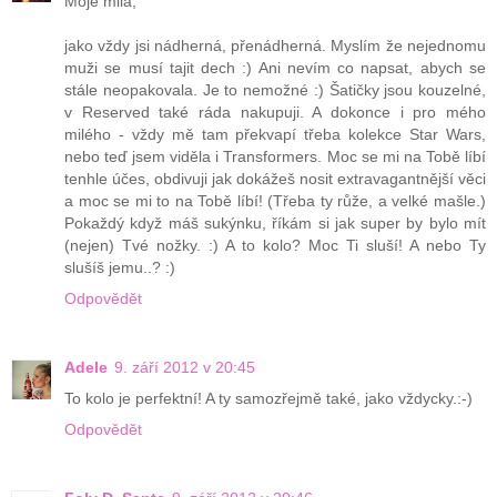
Moje milá,
jako vždy jsi nádherná, přenádherná. Myslím že nejednomu
muži se musí tajit dech :) Ani nevím co napsat, abych se
stále neopakovala. Je to nemožné :) Šatičky jsou kouzelné,
v Reserved také ráda nakupuji. A dokonce i pro mého
milého - vždy mě tam překvapí třeba kolekce Star Wars,
nebo teď jsem viděla i Transformers. Moc se mi na Tobě líbí
tenhle účes, obdivuji jak dokážeš nosit extravagantnější věci
a moc se mi to na Tobě líbí! (Třeba ty růže, a velké mašle.)
Pokaždý když máš sukýnku, říkám si jak super by bylo mít
(nejen) Tvé nožky. :) A to kolo? Moc Ti sluší! A nebo Ty
slušíš jemu..? :)
Odpovědět
Adele
9. září 2012 v 20:45
To kolo je perfektní! A ty samozřejmě také, jako vždycky.:-)
Odpovědět