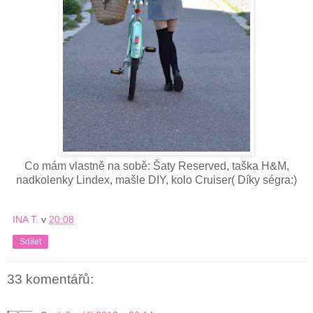
Co mám vlastně na sobě: Šaty Reserved, taška H&M,
nadkolenky Lindex, mašle DIY, kolo Cruiser( Díky ségra:)
INA T.
v
20:08
Sdílet
33 komentářů: