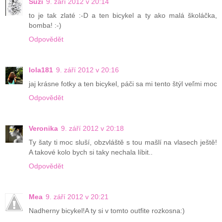
Suzi
9. září 2012 v 20:14
to je tak zlaté :-D a ten bicykel a ty ako malá školáčka,
bomba! :-)
Odpovědět
lola181
9. září 2012 v 20:16
jaj krásne fotky a ten bicykel, páči sa mi tento štýl veľmi moc
Odpovědět
Veronika
9. září 2012 v 20:18
Ty šaty ti moc sluší, obzvláště s tou mašlí na vlasech ještě!
A takové kolo bych si taky nechala líbit..
Odpovědět
Mea
9. září 2012 v 20:21
Nadherny bicykel!A ty si v tomto outfite rozkosna:)