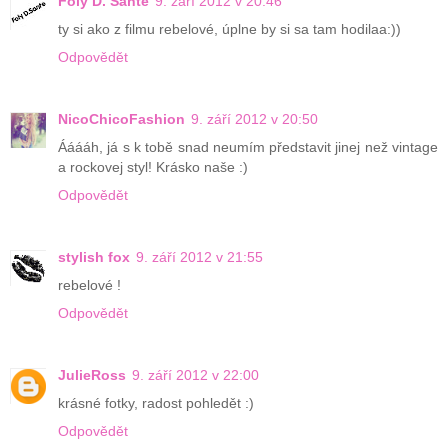
Foly D. Sante
9. září 2012 v 20:46
ty si ako z filmu rebelové, úplne by si sa tam hodilaa:))
Odpovědět
NicoChicoFashion
9. září 2012 v 20:50
Ááááh, já s k tobě snad neumím představit jinej než vintage
a rockovej styl! Krásko naše :)
Odpovědět
stylish fox
9. září 2012 v 21:55
rebelové !
Odpovědět
JulieRoss
9. září 2012 v 22:00
krásné fotky, radost pohledět :)
Odpovědět