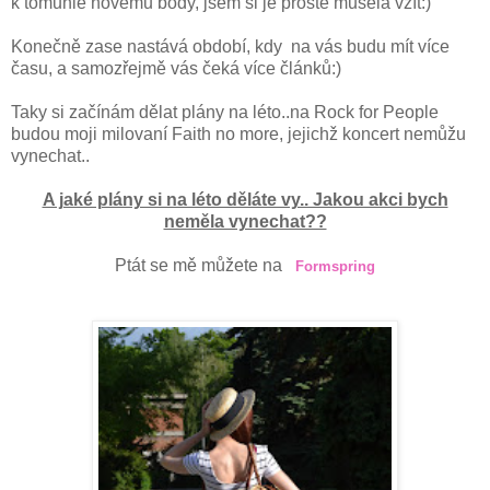
k tomuhle novému body, jsem si je prostě musela vzít:)
Konečně zase nastává období, kdy na vás budu mít více
času, a samozřejmě vás čeká více článků:)
Taky si začínám dělat plány na léto..na Rock for People
budou moji milovaní Faith no more, jejichž koncert nemůžu
vynechat..
A jaké plány si na léto děláte vy.. Jakou akci bych
neměla vynechat??
Ptát se mě můžete na
Formspring