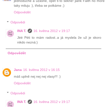
jednoduché a úžasné, opět ti to sekne! jiank Faith no more
taky miluju :), třeba se potkáme ;)
Odpovědět
Odpovědi
INA T.
16. května 2012 v 19:17
Jéé Péti to mám radost..a já myslela že už je skoro
nikdo nezná:)
Odpovědět
Jana
16. května 2012 v 16:15
máš uplně nej nej nej vlasy!!! :)
Odpovědět
Odpovědi
INA T.
16. května 2012 v 19:17