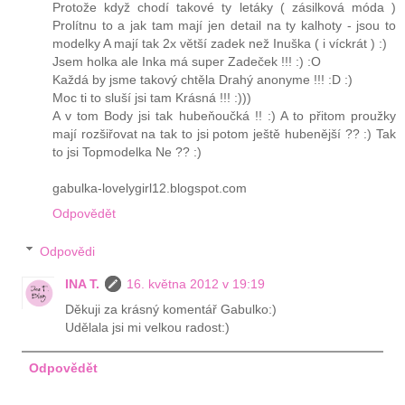
Protože když chodí takové ty letáky ( zásilková móda )
Prolítnu to a jak tam mají jen detail na ty kalhoty - jsou to
modelky A mají tak 2x větší zadek než Inuška ( i víckrát ) :)
Jsem holka ale Inka má super Zadeček !!! :) :O
Každá by jsme takový chtěla Drahý anonyme !!! :D :)
Moc ti to sluší jsi tam Krásná !!! :)))
A v tom Body jsi tak hubeňoučká !! :) A to přitom proužky
mají rozšiřovat na tak to jsi potom ještě hubenější ?? :) Tak
to jsi Topmodelka Ne ?? :)
gabulka-lovelygirl12.blogspot.com
Odpovědět
Odpovědi
INA T.
16. května 2012 v 19:19
Děkuji za krásný komentář Gabulko:)
Udělala jsi mi velkou radost:)
Odpovědět