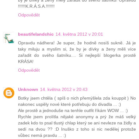
by je dívky a ženy měly zařadit do svého šatníku! Opravdu
!!!!!!K.R.Á.S.A.!!!!!!!
Odpovědět
beautifelandchic
14. května 2012 v 20:01
Opravdu nádhera! Je super, že hodně nosíš sukně. Já je
taky miluju a myslím si, že by je dívky a ženy měli více
zařadit do svého šatníku.... Si nejlepší blogerka prostě
KRÁSA!
Odpovědět
Unknown
14. května 2012 v 20:43
Botky jsem chtěla ( spíš o nich přemýšlela zda kouppit ) No
nakonec uspěly nové které potřebuju do divadla ... :)
Ale prostě a jednoduše na tenhle outfit říkám WOW ... :)
Rychle jsem prolítla nějaké anonymy a prý že máš velký
zadek kdo to psal tlustý chlap který se ani nevleze na židly a
sedí na dvou ?? :D Inuško z toho si nic nedělej protože
vůbec nemá pravdu ... :)