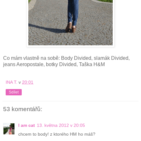
Co mám vlastně na sobě: Body Divided, slamák Divided,
jeans Aeropostale, botky Divided, Taška H&M
INA T.
v
20:01
Sdílet
53 komentářů:
I am cat
13. května 2012 v 20:05
chcem to body! z ktorého HM ho máš?