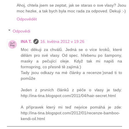
Ahoj, chtela jsem se zeptat, jak se staras o sve vlasy? Jsou
moc hezke, a tak bych byla moc rada za odpoved. Dekuji :-)
Odpovědět
Odpovědi
INA T.
16. května 2012 v 19:26
Moc děkuji za chválů. Jedná se o více kroků, které
dělám pro své vlasy. Od spec. hřebenu po šampony,
masky a pečující oleje. Když tak mi napiš na
formspring, co přesně tě zajímá:)
Tady jsou odkazy na mé články a recenze:)snad ti to
pomůže
Jeden z prvních článků z péče o vlasy je tady:
http://ina-tina.blogspot.com/2011/04/hair-secret.html
A přípravek který mi teď nejvíce pomáhá je zde:
http://ina-tina.blogspot.com/2012/01/recenze-bamboo-
kendi-oil.html