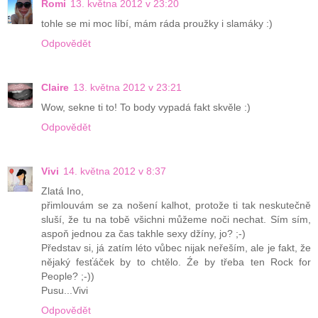
Romi
13. května 2012 v 23:20
tohle se mi moc líbí, mám ráda proužky i slamáky :)
Odpovědět
Claire
13. května 2012 v 23:21
Wow, sekne ti to! To body vypadá fakt skvěle :)
Odpovědět
Vivi
14. května 2012 v 8:37
Zlatá Ino,
přimlouvám se za nošení kalhot, protože ti tak neskutečně
sluší, že tu na tobě všichni můžeme noči nechat. Sím sím,
aspoň jednou za čas takhle sexy džíny, jo? ;-)
Představ si, já zatím léto vůbec nijak neřeším, ale je fakt, že
nějaký fesťáček by to chtělo. Źe by třeba ten Rock for
People? ;-))
Pusu...Vivi
Odpovědět