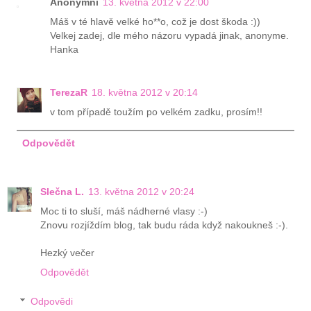
Anonymní
13. května 2012 v 22:00
Máš v té hlavě velké ho**o, což je dost škoda :))
Velkej zadej, dle mého názoru vypadá jinak, anonyme.
Hanka
TerezaR
18. května 2012 v 20:14
v tom případě toužím po velkém zadku, prosím!!
Odpovědět
Slečna L.
13. května 2012 v 20:24
Moc ti to sluší, máš nádherné vlasy :-)
Znovu rozjíždím blog, tak budu ráda když nakoukneš :-).
Hezký večer
Odpovědět
Odpovědi