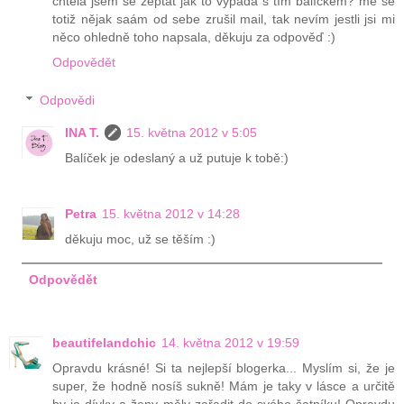
chtěla jsem se zeptat jak to vypadá s tím balíčkem? mě se
totiž nějak saám od sebe zrušil mail, tak nevím jestli jsi mi
něco ohledně toho napsala, děkuju za odpověď :)
Odpovědět
Odpovědi
INA T.
15. května 2012 v 5:05
Balíček je odeslaný a už putuje k tobě:)
Petra
15. května 2012 v 14:28
děkuju moc, už se těším :)
Odpovědět
beautifelandchic
14. května 2012 v 19:59
Opravdu krásné! Si ta nejlepší blogerka... Myslím si, že je
super, že hodně nosíš sukně! Mám je taky v lásce a určitě