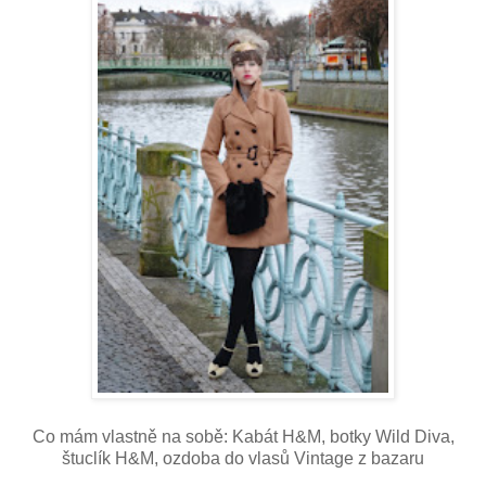
Co mám vlastně na sobě: Kabát H&M, botky Wild Diva,
štuclík H&M, ozdoba do vlasů Vintage z bazaru