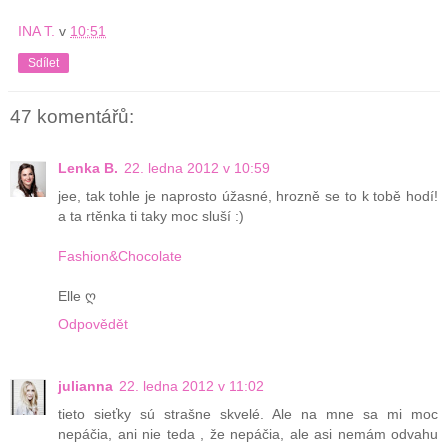
INA T.
v
10:51
Sdílet
47 komentářů:
Lenka B.
22. ledna 2012 v 10:59
jee, tak tohle je naprosto úžasné, hrozně se to k tobě hodí!
a ta rtěnka ti taky moc sluší :)
Fashion&Chocolate
Elle ღ
Odpovědět
julianna
22. ledna 2012 v 11:02
tieto sieťky sú strašne skvelé. Ale na mne sa mi moc
nepáčia, ani nie teda , že nepáčia, ale asi nemám odvahu