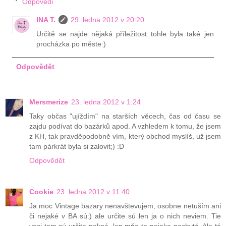
Odpovědi
INA T.
29. ledna 2012 v 20:20
Určitě se najde nějaká příležitost..tohle byla také jen
procházka po měste:)
Odpovědět
Mersmerize
23. ledna 2012 v 1:24
Taky občas "ujíždím" na starších věcech, čas od času se
zajdu podívat do bazárků apod. A vzhledem k tomu, že jsem
z KH, tak pravděpodobně vím, který obchod myslíš, už jsem
tam párkrát byla si zalovit;) :D
Odpovědět
Cookie
23. ledna 2012 v 11:40
Ja moc Vintage bazary nenavštevujem, osobne netuším ani
či nejaké v BA sú:) ale určite sú len ja o nich neviem. Tie
veci tam sú určite pekné, len mňa to nejako nechytá. Ale tá