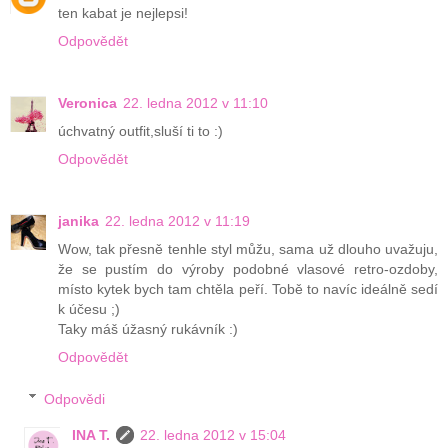
ten kabat je nejlepsi!
Odpovědět
Veronica
22. ledna 2012 v 11:10
úchvatný outfit,sluší ti to :)
Odpovědět
janika
22. ledna 2012 v 11:19
Wow, tak přesně tenhle styl můžu, sama už dlouho uvažuju,
že se pustím do výroby podobné vlasové retro-ozdoby,
místo kytek bych tam chtěla peří. Tobě to navíc ideálně sedí
k účesu ;)
Taky máš úžasný rukávník :)
Odpovědět
Odpovědi
INA T.
22. ledna 2012 v 15:04