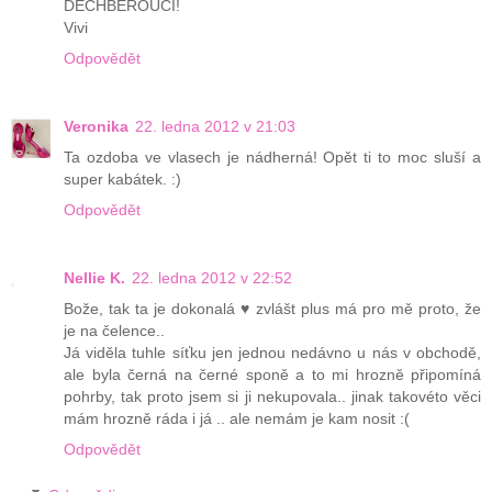
DECHBEROUCÍ!
Vivi
Odpovědět
Veronika
22. ledna 2012 v 21:03
Ta ozdoba ve vlasech je nádherná! Opět ti to moc sluší a
super kabátek. :)
Odpovědět
Nellie K.
22. ledna 2012 v 22:52
Bože, tak ta je dokonalá ♥ zvlášt plus má pro mě proto, že
je na čelence..
Já viděla tuhle síťku jen jednou nedávno u nás v obchodě,
ale byla černá na černé sponě a to mi hrozně připomíná
pohrby, tak proto jsem si ji nekupovala.. jinak takovéto věci
mám hrozně ráda i já .. ale nemám je kam nosit :(
Odpovědět