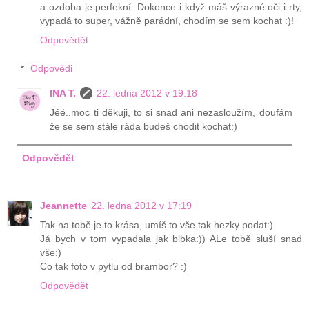
a ozdoba je perfekní. Dokonce i když máš výrazné oči i rty,
vypadá to super, vážně parádní, chodím se sem kochat :)!
Odpovědět
Odpovědi
INA T.
22. ledna 2012 v 19:18
Jéé..moc ti děkuji, to si snad ani nezasloužím, doufám
že se sem stále ráda budeš chodit kochat:)
Odpovědět
Jeannette
22. ledna 2012 v 17:19
Tak na tobě je to krása, umíš to vše tak hezky podat:)
Já bych v tom vypadala jak blbka:)) ALe tobě sluší snad
vše:)
Co tak foto v pytlu od brambor? :)
Odpovědět