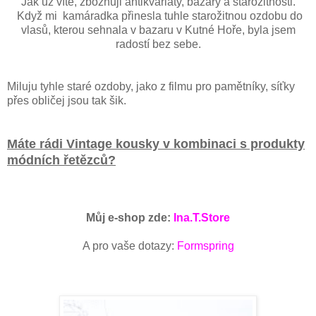
Jak už víte, zbožňuji antikvariáty, bazary a starožitnosti.
Když mi kamáradka přinesla tuhle starožitnou ozdobu do
vlasů, kterou sehnala v bazaru v Kutné Hoře, byla jsem
radostí bez sebe.
Miluju tyhle staré ozdoby, jako z filmu pro pamětníky, síťky
přes obličej jsou tak šik.
Máte rádi Vintage kousky v kombinaci s produkty
módních řetězců?
Můj e-shop zde:
Ina.T.Store
A pro vaše dotazy:
Formspring