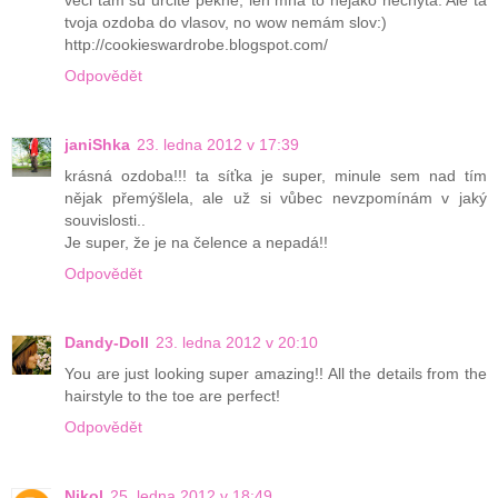
tvoja ozdoba do vlasov, no wow nemám slov:)
http://cookieswardrobe.blogspot.com/
Odpovědět
janiShka
23. ledna 2012 v 17:39
krásná ozdoba!!! ta síťka je super, minule sem nad tím
nějak přemýšlela, ale už si vůbec nevzpomínám v jaký
souvislosti..
Je super, že je na čelence a nepadá!!
Odpovědět
Dandy-Doll
23. ledna 2012 v 20:10
You are just looking super amazing!! All the details from the
hairstyle to the toe are perfect!
Odpovědět
Nikol
25. ledna 2012 v 18:49