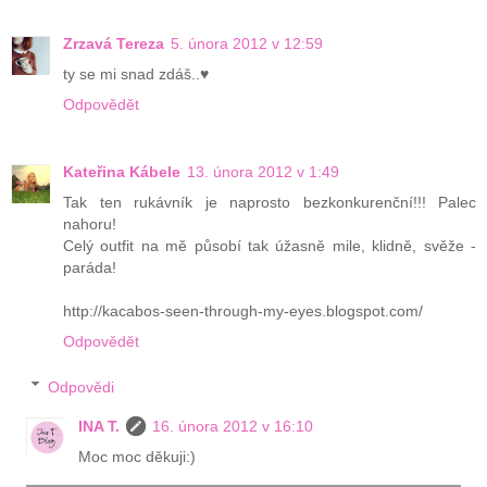
Zrzavá Tereza
5. února 2012 v 12:59
ty se mi snad zdáš..♥
Odpovědět
Kateřina Kábele
13. února 2012 v 1:49
Tak ten rukávník je naprosto bezkonkurenční!!! Palec
nahoru!
Celý outfit na mě působí tak úžasně mile, klidně, svěže -
paráda!
http://kacabos-seen-through-my-eyes.blogspot.com/
Odpovědět
Odpovědi
INA T.
16. února 2012 v 16:10
Moc moc děkuji:)