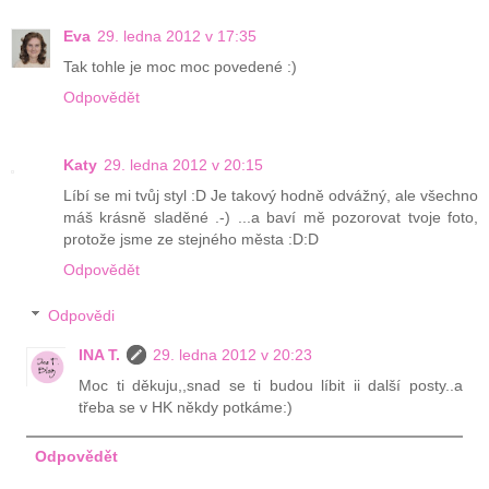
Eva
29. ledna 2012 v 17:35
Tak tohle je moc moc povedené :)
Odpovědět
Katy
29. ledna 2012 v 20:15
Líbí se mi tvůj styl :D Je takový hodně odvážný, ale všechno
máš krásně sladěné .-) ...a baví mě pozorovat tvoje foto,
protože jsme ze stejného města :D:D
Odpovědět
Odpovědi
INA T.
29. ledna 2012 v 20:23
Moc ti děkuju,,snad se ti budou líbit ii další posty..a
třeba se v HK někdy potkáme:)
Odpovědět