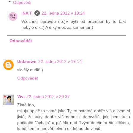
Odpovědi
INA T.
22. ledna 2012 v 19:24
Všechno opravdu ne:)V pytli od brambor by to fakt
nebylo o.k.:) A díky moc za komentář:)
Odpovědět
Unknown
22. ledna 2012 v 19:14
skvělý outfit!:)
Odpovědět
Vivi
22. ledna 2012 v 20:37
Zlatá Ino,
miluju úplně to samé jako Ty, to ostatně dobře víš a jsem si
jistá, že taky dobře víš nebo si domyslíš, jak jsem tu u
počítače "áchala" a pištěla nad Tvým dnešním štuclíčkem,
kabátkem a neuvěřitelnou ozdobou do vlasů.