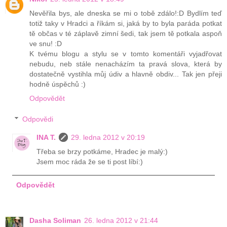
Nevěřila bys, ale dneska se mi o tobě zdálo!:D Bydlím teď
totiž taky v Hradci a říkám si, jaká by to byla paráda potkat
tě občas v té záplavě zimní šedi, tak jsem tě potkala aspoň
ve snu! :D
K tvému blogu a stylu se v tomto komentáři vyjadřovat
nebudu, neb stále nenacházím ta pravá slova, která by
dostatečně vystihla můj údiv a hlavně obdiv... Tak jen přeji
hodně úspěchů :)
Odpovědět
Odpovědi
INA T.
29. ledna 2012 v 20:19
Třeba se brzy potkáme, Hradec je malý:)
Jsem moc ráda že se ti post líbí:)
Odpovědět
Dasha Soliman
26. ledna 2012 v 21:44