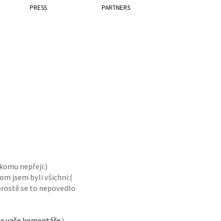
PRESS
PARTNERS
komu nepřeji:)
om jsem byli všichni:(
prostě se to nepovedlo
 na vaše komentáře
:)