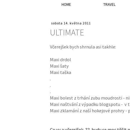
HOME
TRAVEL
sobota 14. května 2011
ULTIMATE
Včerejšek bych shrnula asi takhle:
Maxi drdol
Maxi šaty
Maxi taška
.
.
.
Maxi bolest z trhání zubu moudrosti - ni
Maxi naštvání z výpadku blogspotu - v t
Maxi zklamání z naší hokejové prohry - 
Co vy a včerejšek..??..budu se moc těšit