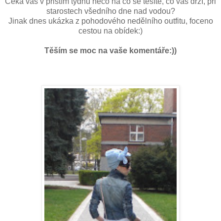
Čeká vás v přištím týdnu něco na co se těšíte, co vás drží, při
starostech všedního dne nad vodou?
Jinak dnes ukázka z pohodového nedělního outfitu, foceno
cestou na obídek:)
Těším se moc na vaše komentáře:))