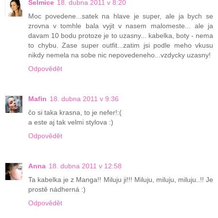
Selmice
18. dubna 2011 v 8:20
Moc povedene...satek na hlave je super, ale ja bych se
zrovna v tomhle bala vyjit v nasem malomeste... ale ja
davam 10 bodu protoze je to uzasny... kabelka, boty - nema
to chybu. Zase super outfit...zatim jsi podle meho vkusu
nikdy nemela na sobe nic nepovedeneho...vzdycky uzasny!
Odpovědět
Mafin
18. dubna 2011 v 9:36
čo si taka krasna, to je nefer!:(
a este aj tak velmi stylova :)
Odpovědět
Anna
18. dubna 2011 v 12:58
Ta kabelka je z Manga!! Miluju ji!!! Miluju, miluju, miluju..!! Je
prostě nádherná :)
Odpovědět